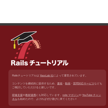
Railsチュートリアルは
YassLab 社
によって運営されています。
コンテンツを継続的に提供するため、
書籍
・
動画
・
質問対応サービス
なども
ご検討していただけると嬉しいです。
研修支援
や
教材連携
にも対応しています。
note マガジン
や
YouTube チャン
ネル
も始めたので、よければぜひ遊びに来てください!