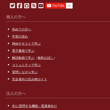
Twitter
Facebook
GitHub
note
YouTube
個人の方へ
初めての方へ
学習の流れ
Webテキストで学ぶ
電子書籍で学ぶ
解説動画で学ぶ
（
無料お試し
）
コミュニティで学ぶ
質問しながら学ぶ
完走者向け読み物ガイド
法人の方へ
AI
に質問する機能 - 受講者向け