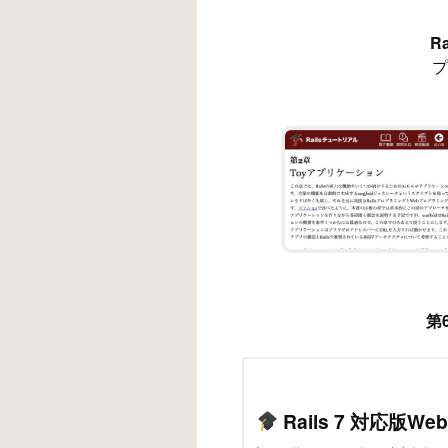
R
プ
第
Rails 7 対応版