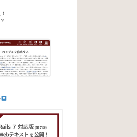
た！
？
い