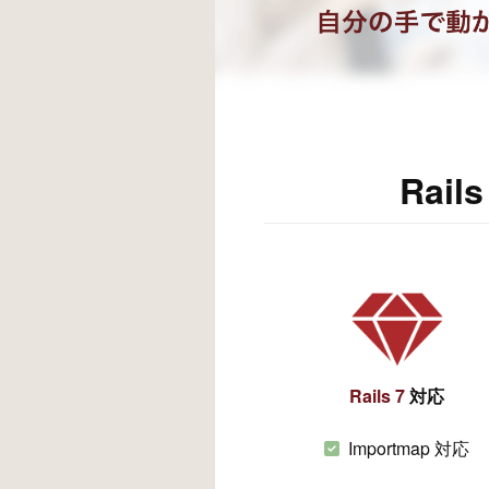
Rail
Rails 7
対応
Importmap 対応