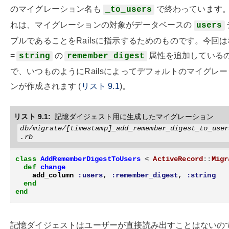
のマイグレーション名も
で終わっています
_to_users
れは、マイグレーションの対象がデータベースの
users
ブルであることをRailsに指示するためのものです。今回
=
の
属性を追加している
string
remember_digest
で、いつものようにRailsによってデフォルトのマイグレ
ンが作成されます (
リスト
9.1
)。
リスト 9.1:
記憶ダイジェスト用に生成したマイグレーション
db/migrate/[timestamp]_add_remember_digest_to_user
.rb
class
AddRememberDigestToUsers
<
ActiveRecord
::
Migr
def
change
add_column
:users
,
:remember_digest
,
:string
end
end
記憶ダイジェストはユーザーが直接読み出すことはないの