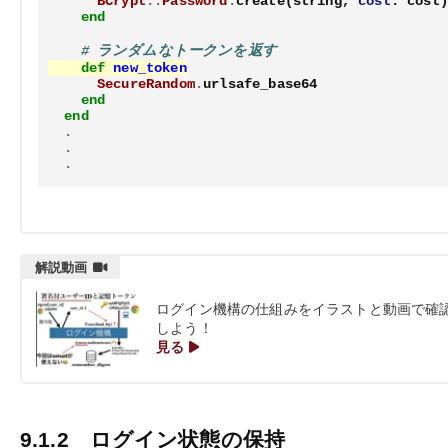
BCrypt
::
Password
.
create
(
string
,
cost
:
cost
)
end
# ランダムなトークンを返す
def
new_token
SecureRandom
.
urlsafe_base64
end
end
.
.
.
ログイン機構の仕組みをイラストと動画で確
しよう！
見る
9.1.2
ログイン状態の保持