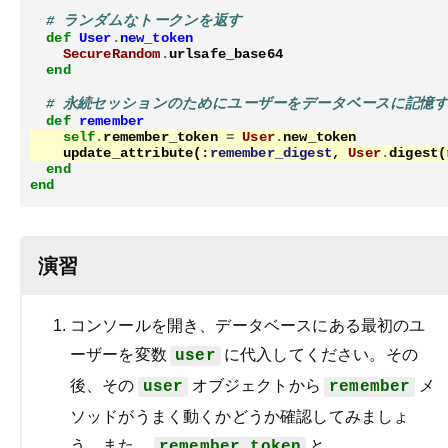
# ランダムなトークンを返す
def
User
.
new_token
SecureRandom
.
urlsafe_base64
end
# 永続セッションのためにユーザーをデータベースに記憶
def
remember
self
.
remember_token
=
User
.
new_token
update_attribute
(
:remember_digest
,
User
.
digest
(
end
end
演習
コンソールを開き、データベースにある最初のユ
ーザーを変数
に代入してください。その
user
後、その
オブジェクトから
メ
user
remember
ソッドがうまく動くかどうか確認してみましょ
う。また、
と
remember_token