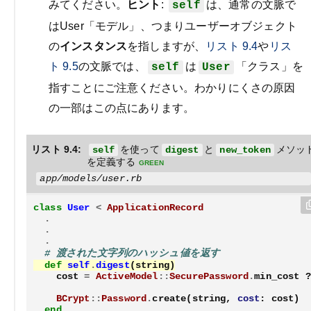
みてください。
ヒント
:
は、通常の文脈で
self
はUser「モデル」、つまりユーザーオブジェクト
の
インスタンス
を指しますが、
リスト
9.4
や
リス
ト
9.5
の文脈では、
は
「クラス」を
self
User
指すことにご注意ください。わかりにくさの原因
の一部はこの点にあります。
リスト 9.4:
を使って
と
メソッ
self
digest
new_token
を定義する
green
app/models/user.rb
class
User
<
ApplicationRecord
.
.
.
# 渡された文字列のハッシュ値を返す
def
self
.
digest
(
string
)
cost
=
ActiveModel
::
SecurePassword
.
min_cost
?
BCrypt
::
Password
.
create
(
string
,
cost
:
cost
)
end