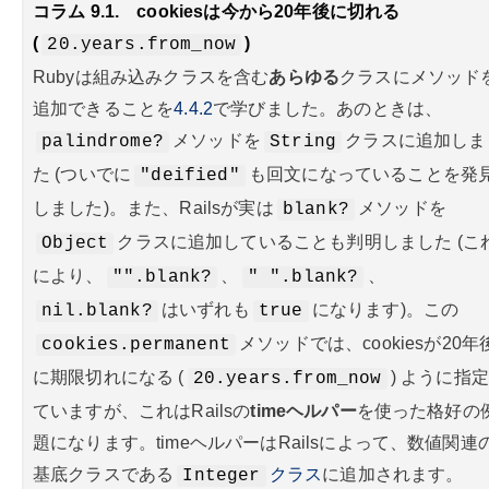
コラム 9.1.
cookiesは今から20年後に切れる
(
)
20.years.from_now
Rubyは組み込みクラスを含む
あらゆる
クラスにメソッド
追加できることを
4.4.2
で学びました。あのときは、
メソッドを
クラスに追加しま
palindrome?
String
た (ついでに
も回文になっていることを発
"deified"
しました)。また、Railsが実は
メソッドを
blank?
クラスに追加していることも判明しました (こ
Object
により、
、
、
"".blank?
" ".blank?
はいずれも
になります)。この
nil.blank?
true
メソッドでは、cookiesが20年
cookies.permanent
に期限切れになる (
) ように指
20.years.from_now
ていますが、これはRailsの
timeヘルパー
を使った格好の
題になります。timeヘルパーはRailsによって、数値関連
基底クラスである
クラス
に追加されます。
Integer