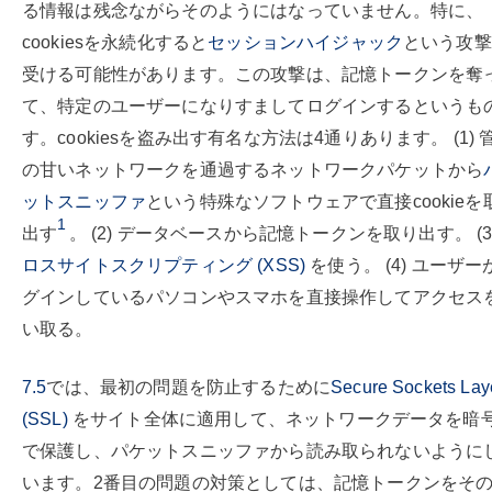
る情報は残念ながらそのようにはなっていません。特に、
cookiesを永続化すると
セッションハイジャック
という攻撃
受ける可能性があります。この攻撃は、記憶トークンを奪
て、特定のユーザーになりすましてログインするというも
す。cookiesを盗み出す有名な方法は4通りあります。 (1) 
の甘いネットワークを通過するネットワークパケットから
ットスニッファ
という特殊なソフトウェアで直接cookieを
1
出す
。 (2) データベースから記憶トークンを取り出す。 (3
ロスサイトスクリプティング (XSS)
を使う。 (4) ユーザー
グインしているパソコンやスマホを直接操作してアクセス
い取る。
7.5
では、最初の問題を防止するために
Secure Sockets Lay
(SSL)
をサイト全体に適用して、ネットワークデータを暗
で保護し、パケットスニッファから読み取られないように
います。2番目の問題の対策としては、記憶トークンをそ