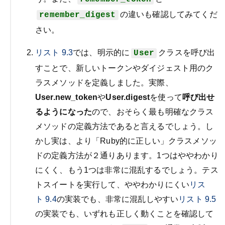
の違いも確認してみてくだ
remember_digest
さい。
リスト
9.3
では、明示的に
クラスを呼び出
User
すことで、新しいトークンやダイジェスト用のク
ラスメソッドを定義しました。実際、
User.new_token
や
User.digest
を使って
呼び出せ
るようになった
ので、おそらく最も明確なクラス
メソッドの定義方法であると言えるでしょう。し
かし実は、より「Ruby的に正しい」クラスメソッ
ドの定義方法が２通りあります。1つはややわかり
にくく、もう1つは非常に混乱するでしょう。テス
トスイートを実行して、ややわかりにくい
リス
ト
9.4
の実装でも、非常に混乱しやすい
リスト
9.5
の実装でも、いずれも正しく動くことを確認して