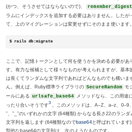
(かつ、そうさせてはならないので)、
remember_diges
ラムにインデックスを追加する必要はありません。したが
て、上のマイグレーションは変更せずにそのまま使います
ここで、記憶トークンとして何を使うかを決める必要があ
す。有力な候補として様々なものが考えられますが、基本
は長くてランダムな文字列であればどんなものでも構いま
ん。例えば、Ruby標準ライブラリの
モ
SecureRandom
ールにある
メソッドなら、この用途
urlsafe_base64
3
ったり合いそうです
。このメソッドは、A–Z、a–z、0–9、
"、"_"のいずれかの文字 (64種類) からなる長さ22のラン
文字列を返します (64種類なので
base64
と呼ばれています
型的なbase64の文字列は、次のようなものです。