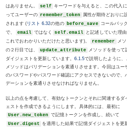
はありません。
キーワードを与えると、この代入
self
ってユーザーの
属性が期待どおりに
remember_token
されます (
リスト
6.32
の他の
コールバッ
before_save
で、
ではなく
と記述していた理由
email
self.email
これでおわかりいただけたと思います)。
メソ
remember
の２行目では、
メソッドを使って
update_attribute
ダイジェストを更新しています。
6.1.5
で説明したように、
メソッドはバリデーションを素通りさせます。今回はユー
のパスワードやパスワード確認にアクセスできないので、
デーションを素通りさせなければなりません。
以上の点を考慮して、有効なトークンとそれに関連するダ
ェストを作成できるようにします。具体的には、最初に
で記憶トークンを作成し、続いて
User.new_token
を適用した結果で記憶ダイジェストを更
User.digest