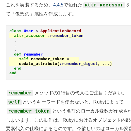
これを実装するため、
4.4.5
で触れた
を
attr_accessor
て「仮想の」属性を作成します。
class
User
<
ApplicationRecord
attr_accessor
:remember_token
.
.
.
def
remember
self
.
remember_token
=
...
update_attribute
(
:remember_digest
,
...
)
end
end
メソッドの1行目の代入にご注目ください。
remember
というキーワードを使わないと、Rubyによって
self
という名前の
ローカル
変数が作成さ
remember_token
しまいます。この動作は、Rubyにおけるオブジェクト内
要素代入の仕様によるものです。今欲しいのはローカル変