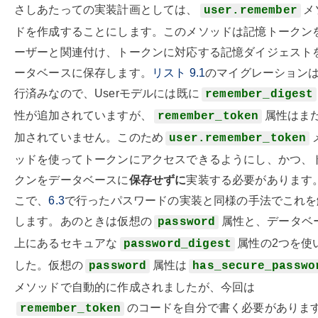
さしあたっての実装計画としては、
メ
user.remember
ドを作成することにします。このメソッドは記憶トークン
ーザーと関連付け、トークンに対応する記憶ダイジェスト
ータベースに保存します。
リスト
9.1
のマイグレーション
行済みなので、Userモデルには既に
remember_digest
性が追加されていますが、
属性はま
remember_token
加されていません。このため
user.remember_token
ッドを使ってトークンにアクセスできるようにし、かつ、
クンをデータベースに
保存せずに
実装する必要があります
こで、
6.3
で行ったパスワードの実装と同様の手法でこれを
します。あのときは仮想の
属性と、データベ
password
上にあるセキュアな
属性の2つを使
password_digest
した。仮想の
属性は
password
has_secure_passwo
メソッドで自動的に作成されましたが、今回は
のコードを自分で書く必要がありま
remember_token