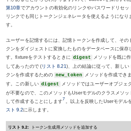
第
10
章
でアカウントの有効化のリンクやパスワードリセッ
リンクでも同じトークンジェネレータを使えるようになり
す。
ユーザーを記憶するには、記憶トークンを作成して、その
クンをダイジェストに変換したものをデータベースに保存
す。fixtureをテストするときに
メソッドを既に
digest
してあったので (
リスト
8.21
)、上の結論に従って、新しい
クンを作成するための
メソッドを作成でき
new_token
す。この新しい
メソッドではユーザーオブジェ
digest
が不要なので、このメソッドもUserモデルのクラスメソッ
7
して作成することにします
。以上を反映したUserモデル
スト
9.2
に示します。
リスト 9.2:
トークン生成用メソッドを追加する