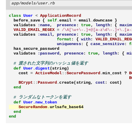
app/models/user.rb
class
User
<
ApplicationRecord
before_save
{
self
.
email
=
email
.
downcase
}
validates
:name
,
presence
:
true
,
length
:
{
maxim
VALID_EMAIL_REGEX
=
/\A[\w+\-.]+@[a-z\d\-.]+\.[a-
validates
:email
,
presence
:
true
,
length
:
{
maxim
format
:
{
with
:
VALID_EMAIL_REG
uniqueness
:
{
case_sensitive
:
f
has_secure_password
validates
:password
,
presence
:
true
,
length
:
{
mi
# 渡された文字列のハッシュ値を返す
def
User
.
digest
(
string
)
cost
=
ActiveModel
::
SecurePassword
.
min_cost
?
B
B
BCrypt
::
Password
.
create
(
string
,
cost
:
cost
)
end
# ランダムなトークンを返す
def
User
.
new_token
SecureRandom
.
urlsafe_base64
end
end