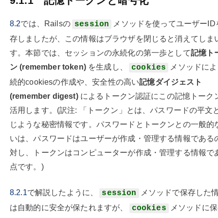
9.1.1
記憶トークンと暗号化
8.2
では、Railsの
メソッドを使ってユーザーID
session
存しましたが、この情報はブラウザを閉じると消えてしま
す。本節では、セッションの永続化の第一歩として
記憶ト
ン (remember token)
を生成し、
メソッドによ
cookies
続的cookiesの作成や、安全性の高い
記憶ダイジェスト
(remember digest)
によるトークン認証にこの記憶トーク
活用します。(訳注: 「トークン」とは、パスワードの平文
じような秘密情報です。パスワードとトークンとの一般的
いは、パスワードはユーザーが作成・管理する情報である
対し、トークンはコンピューターが作成・管理する情報で
点です。)
8.2.1
で解説したように、
メソッドで保存した
session
は自動的に安全が保たれますが、
メソッドに保
cookies