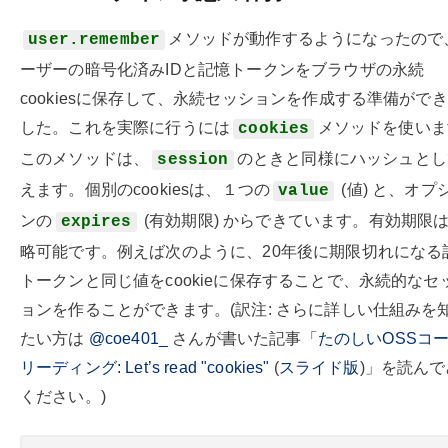
メソッドが動作するようになったので
user.remember
ーザーの暗号化済みIDと記憶トークンをブラウザの永続
cookiesに保存して、永続セッションを作成する準備がで
した。これを実際に行うには
メソッドを使いま
cookies
このメソッドは、
のときと同様にハッシュとし
session
えます。個別のcookiesは、１つの
(値) と、オプ
value
ンの
(有効期限) からできています。有効期限
expires
略可能です。例えば次のように、20年後に期限切れになる
トークンと同じ値をcookieに保存することで、永続的なセ
ョンを作ることができます。(訳注: さらに詳しい仕組みを
たい方は
@coe401_
さんが書いた記事「
たのしいOSSコ
リーディング: Let’s read "cookies"
(
スライド版
)」を読ん
ください。)