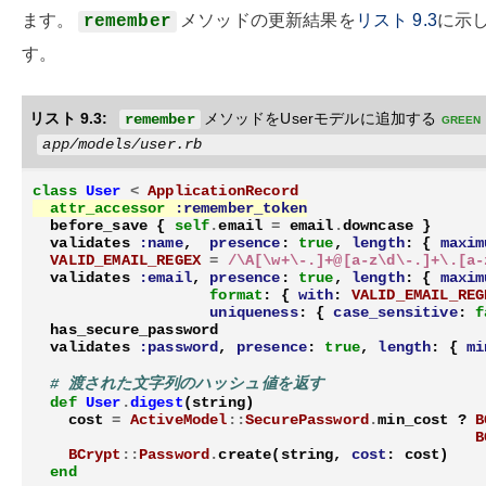
ます。
メソッドの更新結果を
リスト
9.3
に示
remember
す。
リスト 9.3:
メソッドをUserモデルに追加する
green
remember
app/models/user.rb
class
User
<
ApplicationRecord
attr_accessor
:remember_token
before_save
{
self
.
email
=
email
.
downcase
}
validates
:name
,
presence
:
true
,
length
:
{
maxim
VALID_EMAIL_REGEX
=
/\A[\w+\-.]+@[a-z\d\-.]+\.[a-
validates
:email
,
presence
:
true
,
length
:
{
maxim
format
:
{
with
:
VALID_EMAIL_REG
uniqueness
:
{
case_sensitive
:
f
has_secure_password
validates
:password
,
presence
:
true
,
length
:
{
mi
# 渡された文字列のハッシュ値を返す
def
User
.
digest
(
string
)
cost
=
ActiveModel
::
SecurePassword
.
min_cost
?
B
B
BCrypt
::
Password
.
create
(
string
,
cost
:
cost
)
end