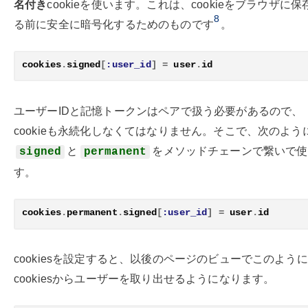
名付き
cookieを使います。これは、cookieをブラウザに保
8
る前に安全に暗号化するためのものです
。
cookies
.
signed
[
:user_id
]
=
user
.
id
ユーザーIDと記憶トークンはペアで扱う必要があるので、
cookieも永続化しなくてはなりません。そこで、次のよう
と
をメソッドチェーンで繋いで使
signed
permanent
す。
cookies
.
permanent
.
signed
[
:user_id
]
=
user
.
id
cookiesを設定すると、以後のページのビューでこのように
cookiesからユーザーを取り出せるようになります。