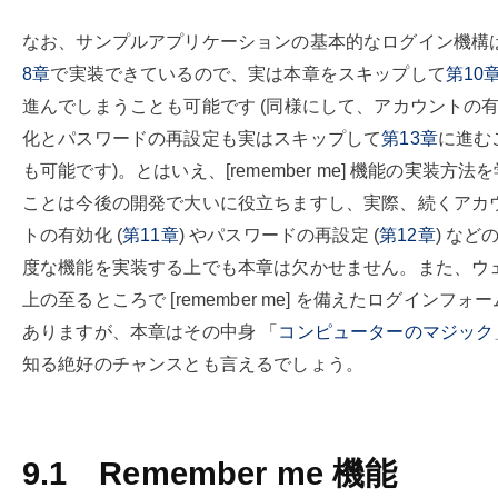
なお、サンプルアプリケーションの基本的なログイン機構
8
章
で実装できているので、実は本章をスキップして
第
10
進んでしまうことも可能です (同様にして、アカウントの
化とパスワードの再設定も実はスキップして
第
13
章
に進む
も可能です)。とはいえ、[remember me] 機能の実装方法
ことは今後の開発で大いに役立ちますし、実際、続くアカ
トの有効化 (
第
11
章
) やパスワードの再設定 (
第
12
章
) など
度な機能を実装する上でも本章は欠かせません。また、ウ
上の至るところで [remember me] を備えたログインフォ
ありますが、本章はその中身 「
コンピューターのマジック
知る絶好のチャンスとも言えるでしょう。
9.1
Remember me 機能