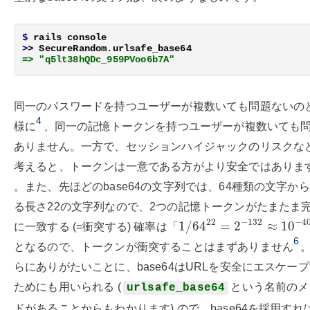
$
>
=> "q5lt38hQDc_959PVoo6b7A"
同一のパスワードを持つユーザーが複数いても問題ないの
4
様に
、同一の記憶トークンを持つユーザーが複数いても
ありません。一方で、セッションハイジャックのリスクな
考えると、トークンは一意である方がより安全ではありま
。また、先ほどのbase64の文字列では、64種類の文字か
る長さ22の文字列なので、2つの記憶トークンがたまたま
1
/
64
22
=
2
−
132
≈
10
−
4
22
−
132
−
4
1
/
64
=
2
≈
10
に一致する (=衝突する) 確率は「
6
となるので、トークンが衝突することはまずありません
らにありがたいことに、base64はURLを安全にエスケー
ためにも用いられる (
という名前のメ
urlsafe_base64
ドがあることからもわかります) ので、base64を採用すれ