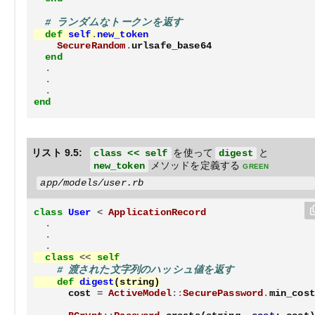
# ランダムなトークンを返す
def
self
.
new_token
SecureRandom
.
urlsafe_base64
end
.
.
.
end
リスト 9.5:
を使って
と
class << self
digest
メソッドを定義する
green
new_token
app/models/user.rb
class
User
<
ApplicationRecord
.
.
.
class
<<
self
# 渡された文字列のハッシュ値を返す
def
digest
(
string
)
cost
=
ActiveModel
::
SecurePassword
.
min_cost