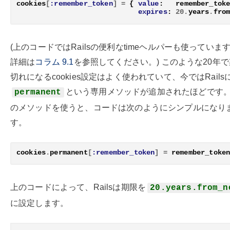
cookies
[
:remember_token
]
=
{
value
:
remember_tok
expires
:
20
.
years
.
fro
(上のコードではRailsの便利なtimeヘルパーも使っていま
詳細は
コラム
9.1
を参照してください。) このような20年
切れになるcookies設定はよく使われていて、今ではRails
という専用メソッドが追加されたほどです
permanent
のメソッドを使うと、コードは次のようにシンプルになり
す。
cookies
.
permanent
[
:remember_token
]
=
remember_toke
上のコードによって、Railsは期限を
20.years.from_n
に設定します。