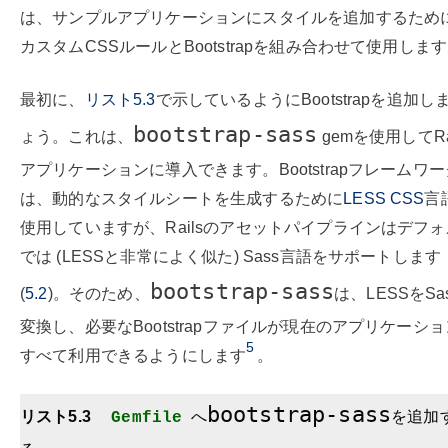
は、サンプルアプリケーションにスタイルを追加するため
カスタムCSSルールとBootstrapを組み合わせて使用しま
最初に、
リスト5.3
で示しているようにBootstrapを追加し
bootstrap-sass
ょう。これは、
gemを使用してRai
アプリケーションに導入できます。Bootstrapフレームワ
は、動的なスタイルシートを生成するために
LESS CSS
言
使用していますが、Railsのアセットパイプラインはデフ
では (LESSと非常によく似た) Sass言語をサポートします
bootstrap-sass
(
5.2
)。そのため、
は、LESSをSa
変換し、必要なBootstrapファイルが現在のアプリケーシ
5
すべて利用できるようにします
。
bootstrap-sass
リスト5.3
へ
を追加
Gemfile