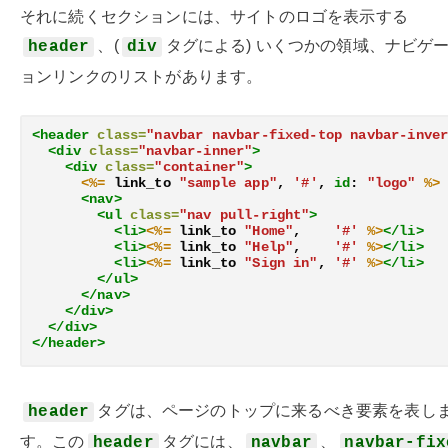
それに続くセクションには、サイトのロゴを表示する
、(
タグによる) いくつかの領域、ナビゲ
header
div
ョンリンクのリストがあります。
<header
class=
"navbar navbar-fixed-top navbar-inve
<div
class=
"navbar-inner"
>
<div
class=
"container"
>
<%=
link_to
"sample app"
,
'#'
,
id
:
"logo"
%>
<nav>
<ul
class=
"nav pull-right"
>
<li>
<%=
link_to
"Home"
,
'#'
%>
</li>
<li>
<%=
link_to
"Help"
,
'#'
%>
</li>
<li>
<%=
link_to
"Sign in"
,
'#'
%>
</li>
</ul>
</nav>
</div>
</div>
</header>
タグは、ページのトップに来るべき要素を表し
header
す。この
タグには、
、
header
navbar
navbar-fix