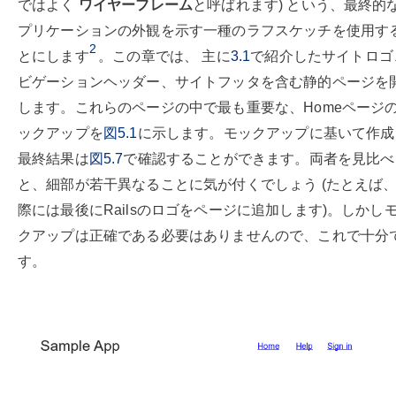
ではよく
ワイヤーフレーム
と呼ばれます) という、最終的
プリケーションの外観を示す一種のラフスケッチを使用す
2
とにします
。この章では、 主に
3.1
で紹介したサイトロゴ
ビゲーションヘッダー、サイトフッタを含む静的ページを
します。これらのページの中で最も重要な、Homeページ
ックアップを
図5.1
に示します。モックアップに基いて作成
最終結果は
図5.7
で確認することができます。両者を見比べ
と、細部が若干異なることに気が付くでしょう (たとえば
際には最後にRailsのロゴをページに追加します)。しかし
クアップは正確である必要はありませんので、これで十分
す。