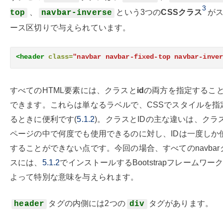
3
、
という3つの
CSSクラス
が
top
navbar-inverse
ース区切りで与えられています。
<header
class=
"navbar navbar-fixed-top navbar-inve
すべてのHTML要素には、クラスと
id
の両方を指定するこ
できます。これらは単なるラベルで、CSSでスタイルを指
るときに便利です(
5.1.2
)。クラスとIDの主な違いは、クラ
ページの中で何度でも使用できるのに対し、IDは一度しか
することができない点です。今回の場合、すべてのnavbar
スには、
5.1.2
でインストールするBootstrapフレームワー
よって特別な意味を与えられます。
タグの内側には2つの
タグがあります。
header
div