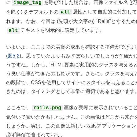
に
を呼び出した場合は、画像ファイル名 (拡
image_tag
を除く) をデフォルトの
属性として自動的に付加して
alt
れます。なお、今回は (先頭が大文字の) "Rails"とするため
テキストを明示的に設定しています。
alt
いよいよ、ここまでの労働の成果を確認する準備ができま
(
図5.2
)。思っていたよりもみすぼらしいでしょうか? 確か
うですね。しかし、HTML要素に実用的なクラスを与える
う良い仕事ができたのも確かです。さらに、クラスを与え
の段階で、CSSを使用してサイトにスタイルを与えること
きたのは、タイミングとして非常に適切であると思います
ところで、
画像が実際に表示されているこ
rails.png
気付いて驚いたかもしれません。この画像はどこから来た
しょうか。実は、この画像は新しいRailsアプリケーショ
必ず無償で含まれており、