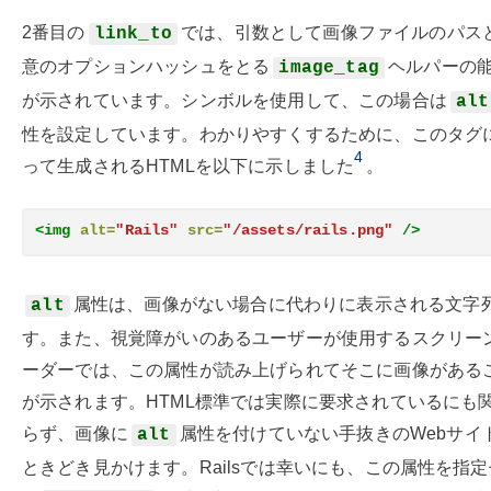
2番目の
では、引数として画像ファイルのパス
link_to
意のオプションハッシュをとる
ヘルパーの
image_tag
が示されています。シンボルを使用して、この場合は
alt
性を設定しています。わかりやすくするために、このタグ
4
って生成されるHTMLを以下に示しました
。
<img
alt=
"Rails"
src=
"/assets/rails.png"
/>
属性は、画像がない場合に代わりに表示される文字
alt
す。また、視覚障がいのあるユーザーが使用するスクリー
ーダーでは、この属性が読み上げられてそこに画像がある
が示されます。HTML標準では実際に要求されているにも
らず、画像に
属性を付けていない手抜きのWebサイ
alt
ときどき見かけます。Railsでは幸いにも、この属性を指