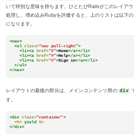
いて特別な意味を持ちます。ひとたびRailsがこのレイア
処理し、埋め込みRubyを評価すると、上のリストは以下
になります。
<nav>
<ul
class=
"nav pull-right"
>
<li><a
href=
"#"
>
Home
</a></li>
<li><a
href=
"#"
>
Help
</a></li>
<li><a
href=
"#"
>
Sign in
</a></li>
</ul>
</nav>
レイアウトの最後の部分は、メインコンテンツ用の
div
す。
<div
class=
"container"
>
<%=
yield
%>
</div>