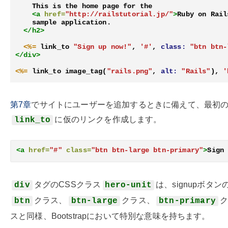
    This is the home page for the

<a
href=
"http://railstutorial.jp/"
>
Ruby on Rail
    sample application.

</h2>
<%=
link_to
"Sign up now!"
,
'#'
,
class:
"btn btn-
</div>
<%=
link_to
image_tag
(
"rails.png"
,
alt:
"Rails"
),
'
第7章
でサイトにユーザーを追加するときに備えて、最初
に仮のリンクを作成します。
link_to
<a
href=
"#"
class=
"btn btn-large btn-primary"
>
Sign
タグのCSSクラス
は、signupボタン
div
hero-unit
クラス、
クラス、
btn
btn-large
btn-primary
スと同様、Bootstrapにおいて特別な意味を持ちます。