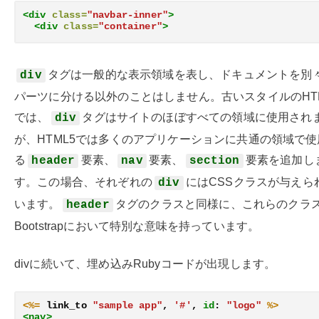
<div
class=
"navbar-inner"
>
<div
class=
"container"
>
タグは一般的な表示領域を表し、ドキュメントを別
div
パーツに分ける以外のことはしません。古いスタイルのHT
では、
タグはサイトのほぼすべての領域に使用され
div
が、HTML5では多くのアプリケーションに共通の領域で使
る
要素、
要素、
要素を追加し
header
nav
section
す。この場合、それぞれの
にはCSSクラスが与えら
div
います。
タグのクラスと同様に、これらのクラ
header
Bootstrapにおいて特別な意味を持っています。
divに続いて、埋め込みRubyコードが出現します。
<%=
link_to
"sample app"
,
'#'
,
id
:
"logo"
%>
<nav>