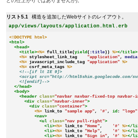
どの仕上がりではありませんが)。
リスト5.1
構造を追加したWebサイトのレイアウト。
app/views/layouts/application.html.erb
<!
DOCTYPE html>
<html>
<head>
<title>
<%=
full_title
(
yield
(
:title
))
%>
</title>
<%=
stylesheet_link_tag
"application"
,
media
<%=
javascript_include_tag
"application"
%>
<%=
csrf_meta_tags
%>
<!--[if lt IE 9]>
    <script src="http://html5shim.googlecode.com/sv
    <![endif]
-->
</head>
<body>
<header
class=
"navbar navbar-fixed-top navbar-i
<div
class=
"navbar-inner"
>
<div
class=
"container"
>
<%=
link_to
"sample app"
,
'#'
,
id
:
"logo"
<nav>
<ul
class=
"nav pull-right"
>
<li>
<%=
link_to
"Home"
,
'#'
%>
</li
<li>
<%=
link_to
"Help"
,
'#'
%>
</li
<li>
<%=
link_to
"Sign in"
,
'#'
%>
</li