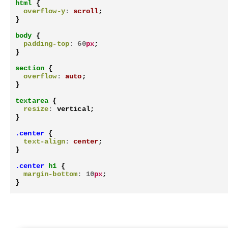
html
{
overflow-y
:
scroll
;
}
body
{
padding-top
:
60
px
;
}
section
{
overflow
:
auto
;
}
textarea
{
resize
:
vertical
;
}
.center
{
text-align
:
center
;
}
.center
h1
{
margin-bottom
:
10
px
;
}