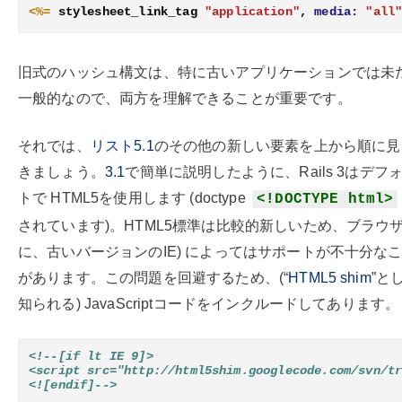
<%=
stylesheet_link_tag
"application"
,
media:
"all
旧式のハッシュ構文は、特に古いアプリケーションでは未
一般的なので、両方を理解できることが重要です。
それでは、
リスト5.1
のその他の新しい要素を上から順に見
きましょう。
3.1
で簡単に説明したように、Rails 3はデフ
トで HTML5を使用します (doctype
<!DOCTYPE html>
されています)。HTML5標準は比較的新しいため、ブラウザ 
に、古いバージョンのIE) によってはサポートが不十分な
があります。この問題を回避するため、(“
HTML5 shim
”と
知られる) JavaScriptコードをインクルードしてあります。
<!--[if lt IE 9]>
<script src="http://html5shim.googlecode.com/svn/t
<![endif]
-->