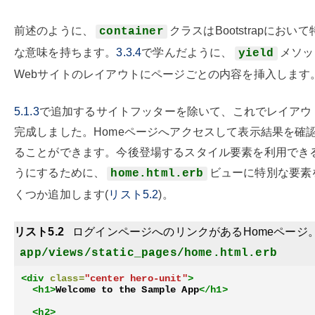
前述のように、
クラスはBootstrapにおいて
container
な意味を持ちます。
3.3.4
で学んだように、
メソッ
yield
Webサイトのレイアウトにページごとの内容を挿入します
5.1.3
で追加するサイトフッターを除いて、これでレイアウ
完成しました。Homeページへアクセスして表示結果を確
ることができます。今後登場するスタイル要素を利用でき
うにするために、
ビューに特別な要素
home.html.erb
くつか追加します(
リスト5.2
)。
リスト5.2
ログインページへのリンクがあるHomeページ
app/views/static_pages/home.html.erb
<div
class=
"center hero-unit"
>
<h1>
Welcome to the Sample App
</h1>
<h2>