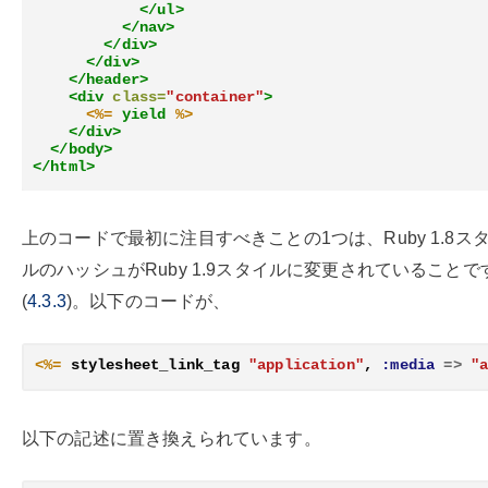
</ul>
</nav>
</div>
</div>
</header>
<div
class=
"container"
>
<%=
yield
%>
</div>
</body>
</html>
上のコードで最初に注目すべきことの1つは、Ruby 1.8ス
ルのハッシュがRuby 1.9スタイルに変更されていることで
(
4.3.3
)。以下のコードが、
<%=
stylesheet_link_tag
"application"
,
:media
=>
"
以下の記述に置き換えられています。