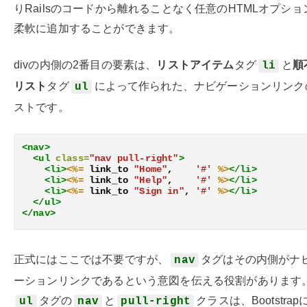
りRailsのコードから離れることなく任意のHTMLオプショ
柔軟に追加することができます。
divの内側の2番目の要素は、
リストアイテム
タグ
と
順
li
リスト
タグ
によって作られた、ナビゲーションリンク
ul
ストです。
<nav>
<ul
class=
"nav pull-right"
>
<li>
<%=
link_to
"Home"
,
'#'
%>
</li>
<li>
<%=
link_to
"Help"
,
'#'
%>
</li>
<li>
<%=
link_to
"Sign in"
,
'#'
%>
</li>
</ul>
</nav>
正式にはここでは不要ですが、
タグはその内側がナ
nav
ーションリンクであるという意図を伝える役割があります
タグの
と
クラスは、Bootstrap
ul
nav
pull-right