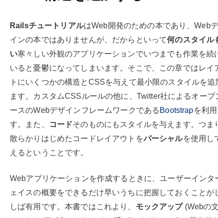
Railsチュートリアル
はWeb開発のための本であり、Web
インの本ではありませんが、だからといって
何のスタイル
い
寒々しい外観のアプリケーションでいつまでも作業を続
いると憂鬱になってしまいます。そこで、この章ではレイ
トにいくつかの構造とCSSを与えて最小限のスタイルを追
ます。カスタムCSSルールの他に、Twitter社によるオープ
ースのWebデザインフレームワークである
Bootstrap
を利用
す。また、
コード
そのものにもスタイルを与えます。つま
散らかりはじめたコードレイアウトを
パーシャル
を使用し
えるということです。
Webアプリケーションを作成するときに、ユーザーインタ
ェイスの概要をできるだけ早いうちに把握しておくことが
しば有用です。本書ではこれより、
モックアップ
(Webの