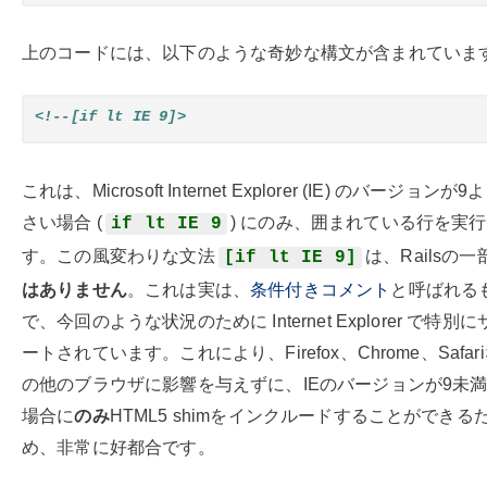
上のコードには、以下のような奇妙な構文が含まれていま
<!--[if lt IE 9]>
これは、Microsoft Internet Explorer (IE) のバージョンが
さい場合 (
) にのみ、囲まれている行を実
if lt IE 9
す。この風変わりな文法
は、Railsの一
[if lt IE 9]
はありません
。これは実は、
条件付きコメント
と呼ばれる
で、今回のような状況のために Internet Explorer で特別
ートされています。これにより、Firefox、Chrome、Safar
の他のブラウザに影響を与えずに、IEのバージョンが9未
場合に
のみ
HTML5 shimをインクルードすることができる
め、非常に好都合です。