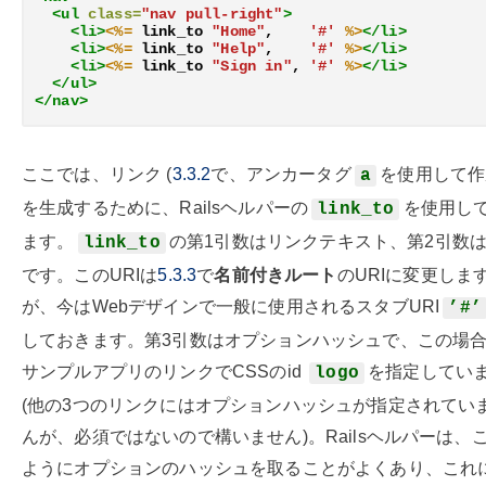
<ul
class=
"nav pull-right"
>
<li>
<%=
link_to
"Home"
,
'#'
%>
</li>
<li>
<%=
link_to
"Help"
,
'#'
%>
</li>
<li>
<%=
link_to
"Sign in"
,
'#'
%>
</li>
</ul>
</nav>
ここでは、リンク (
3.3.2
で、アンカータグ
を使用して作
a
を生成するために、Railsヘルパーの
を使用し
link_to
ます。
の第1引数はリンクテキスト、第2引数は
link_to
です。このURIは
5.3.3
で
名前付きルート
のURIに変更しま
が、今はWebデザインで一般に使用されるスタブURI
’#’
しておきます。第3引数はオプションハッシュで、この場
サンプルアプリのリンクでCSSのid
を指定してい
logo
(他の3つのリンクにはオプションハッシュが指定されてい
んが、必須ではないので構いません)。Railsヘルパーは、
ようにオプションのハッシュを取ることがよくあり、これ