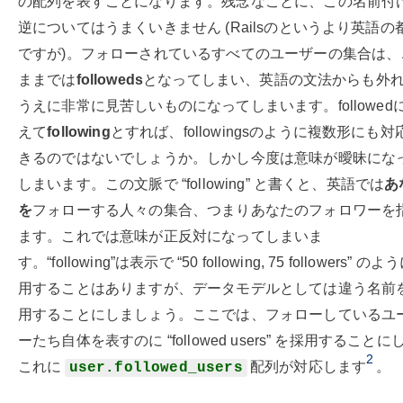
の配列を表すことになります。残念なことに、この名前付
逆についてはうまくいきません (Railsのというより英語の
ですが)。フォローされているすべてのユーザーの集合は、
ままでは
followeds
となってしまい、英語の文法からも外
うえに非常に見苦しいものになってしまいます。followed
えて
following
とすれば、followingsのように複数形にも対
きるのではないでしょうか。しかし今度は意味が曖昧にな
しまいます。この文脈で “following” と書くと、英語では
あ
を
フォローする人々の集合、つまりあなたのフォロワーを
ます。これでは意味が正反対になってしまいま
す。“following”は表示で “50 following, 75 followers” の
用することはありますが、データモデルとしては違う名前
用することにしましょう。ここでは、フォローしているユ
ーたち自体を表すのに “followed users” を採用することに
2
これに
配列が対応します
。
user.followed_users