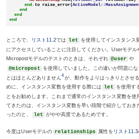
end
.
to
raise_error
(
ActiveModel::MassAssignmen
end
end
end
ところで、
リスト11.2
では
を使用してインスタンス
let
にアクセスしていることに注目してください。Userモデル
Micropostモデルのテストのときは、それぞれ
や
@user
を使用していました。この違いが問題にな
@micropost
4
とはほとんどありません
が、動作をよりはっきりとさせ
めに、インスタンス変数を使用する際には
を使用す
let
とをお勧めします。これまで通常のインスタンス変数を使
てきたのは、インスタンス変数を早い段階で紹介しておき
ったのと、
がやや高度であるためです。
let
今度はUserモデルの
属性を
リスト11.3
relationships