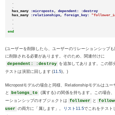
.
.
has_many
:microposts
,
dependent:
:destroy
has_many
:relationships
,
foreign_key:
"follower_i
.
.
.
end
(ユーザーを削除したら、ユーザーのリレーションシップも
に削除される必要があります。そのため、関連付けに
を追加してあります。この部
dependent: :destroy
テストは演習に回します (
11.5
)。)
Micropostモデルの場合と同様、Relationshipモデルはユ
と
(属する) の関係を持ちます。この場合
belongs_to
ーションシップのオブジェクトは
と
follower
follow
の両方に「属します」。
リスト11.5
でこれをテスト
user