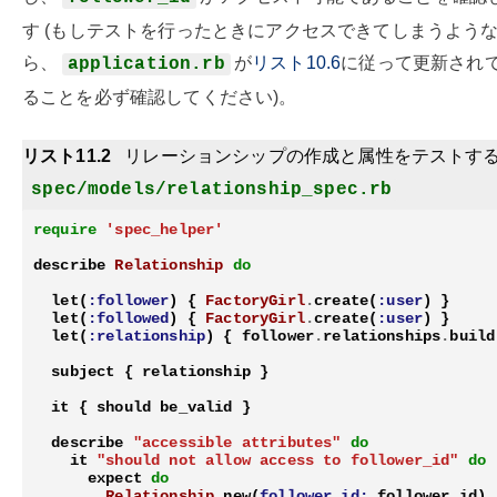
す (もしテストを行ったときにアクセスできてしまうよう
ら、
が
リスト10.6
に従って更新され
application.rb
ることを必ず確認してください)。
リスト11.2
リレーションシップの作成と属性をテストす
spec/models/relationship_spec.rb
require
'spec_helper'
describe
Relationship
do
let
(
:follower
)
{
FactoryGirl
.
create
(
:user
)
}
let
(
:followed
)
{
FactoryGirl
.
create
(
:user
)
}
let
(
:relationship
)
{
follower
.
relationships
.
build
subject
{
relationship
}
it
{
should
be_valid
}
describe
"accessible attributes"
do
it
"should not allow access to follower_id"
do
expect
do
Relationship
.
new
(
follower_id:
follower
.
id
)