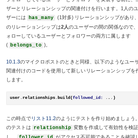
ザーとリレーションシップの関連付けを行います。1人の
ザーには
(1対多) リレーションシップがあり
has_many
のリレーションシップは
2人
のユーザーの間の関係なので
ォローしているユーザーとフォロワーの両方に属します
(
)。
belongs_to
10.1.3
のマイクロポストのときと同様、以下のようなユー
関連付けのコードを使用して新しいリレーションシップを
します。
user
.
relationships
.
build
(
followed_id:
.
.
.
)
この時点で
リスト11.2
のようにテストを作り始めましょう
のテストは
変数を作成して有効性を検
relationship
し、
がアクセス不可能であることを確認
follower_id