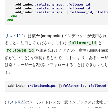
add_index
:relationships
,
:follower_id
add_index
:relationships
,
:followed_id
add_index
:relationships
,
[
:follower_id
,
:follo
end
end
リスト11.1
には
複合 (composite)
インデックスが使用され
ることに注目してください。これは
と
follower_id
を組み合わせたときの一意性 (uniquenes:
followed_id
複がないこと) を強制するもので、これにより、あるユー
は別のユーザーを2度以上フォローすることはできなくな
す。
add_index
:relationships
,
[
:follower_id
,
:followed
(
リスト6.22
のメールアドレスの一意インデックスと比較し