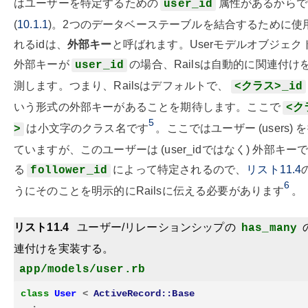
はユーザーを特定するための
属性があるからで
user_id
(
10.1.1
)。2つのデータベーステーブルを結合するために使
れるidは、
外部キー
と呼ばれます。Userモデルオブジェク
外部キーが
の場合、Railsは自動的に関連付け
user_id
測します。つまり、Railsはデフォルトで、
<クラス>_id
いう形式の外部キーがあることを期待します。ここで
<ク
5
は小文字のクラス名です
。ここではユーザー (users) 
>
ていますが、このユーザーは (user_idではなく) 外部キー
る
によって特定されるので、
リスト11.4
follower_id
6
うにそのことを明示的にRailsに伝える必要があります
。
リスト11.4
ユーザー/リレーションシップの
has_many
連付けを実装する。
app/models/user.rb
class
User
<
ActiveRecord::Base
.