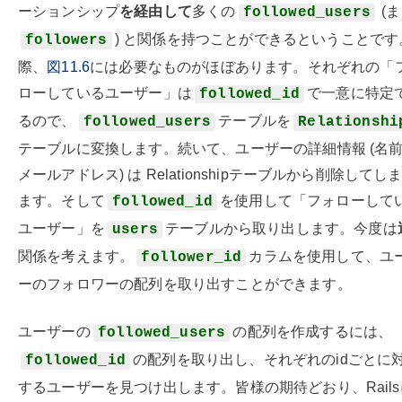
ーションシップ
を経由して
多くの
(
followed_users
) と関係を持つことができるということです
followers
際、
図11.6
には必要なものがほぼあります。それぞれの「
ローしているユーザー」は
で一意に特定
followed_id
るので、
テーブルを
followed_users
Relationshi
テーブルに変換します。続いて、ユーザーの詳細情報 (名
メールアドレス) は Relationshipテーブルから削除してし
ます。そして
を使用して「フォローして
followed_id
ユーザー」を
テーブルから取り出します。今度は
users
関係を考えます。
カラムを使用して、ユ
follower_id
ーのフォロワーの配列を取り出すことができます。
ユーザーの
の配列を作成するには、
followed_users
の配列を取り出し、それぞれのidごとに
followed_id
するユーザーを見つけ出します。皆様の期待どおり、Rail