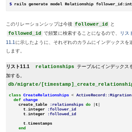
$
このリレーションシップは今後
と
follower_id
で頻繁に検索することになるので、
リス
followed_id
11.1
に示したように、それぞれのカラムにインデックスを
します。
リスト11.1
テーブルにインデックス
relationships
加する。
db/migrate/[timestamp]_create_relationshi
class
CreateRelationships
<
ActiveRecord::Migration
def
change
create_table
:relationships
do
|
t
|
t
.
integer
:follower_id
t
.
integer
:followed_id
t
.
timestamps
end