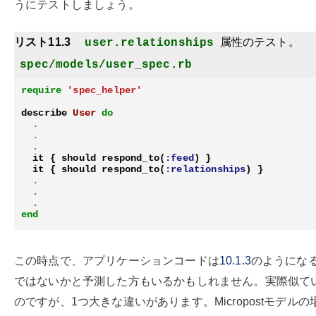
うにテストしましょう。
リスト11.3
属性のテスト。
user.relationships
spec/models/user_spec.rb
require
'spec_helper'
describe
User
do
.
.
.
it
{
should
respond_to
(
:feed
)
}
it
{
should
respond_to
(
:relationships
)
}
.
.
.
end
この時点で、アプリケーションコードは
10.1.3
のようにな
ではないかと予測した方もいるかもしれません。実際似て
のですが、1つ大きな違いがあります。Micropostモデルの