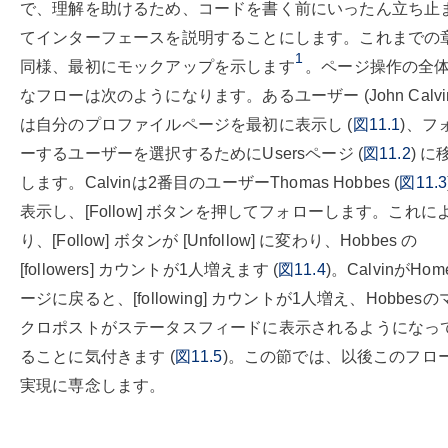
で、理解を助けるため、コードを書く前にいったん立ち止
てインターフェースを説明することにします。これまでの
1
同様、最初にモックアップを示します
。ページ操作の全
なフローは次のようになります。あるユーザー (John Calvi
は自分のプロファイルページを最初に表示し (
図11.1
)、フ
ーするユーザーを選択するためにUsersページ (
図11.2
) に
します。Calvinは2番目のユーザーThomas Hobbes (
図11.3
表示し、[Follow] ボタンを押してフォローします。これに
り、[Follow] ボタンが [Unfollow] に変わり、Hobbes の
[followers] カウントが1人増えます (
図11.4
)。CalvinがHo
ージに戻ると、[following] カウントが1人増え、Hobbesの
クロポストがステータスフィードに表示されるようになっ
ることに気付きます (
図11.5
)。この節では、以後このフロ
実現に専念します。