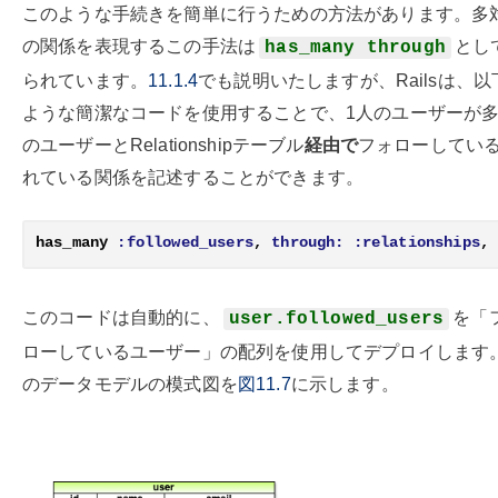
このような手続きを簡単に行うための方法があります。多
の関係を表現するこの手法は
とし
has_many through
られています。
11.1.4
でも説明いたしますが、Railsは、以
ような簡潔なコードを使用することで、1人のユーザーが
のユーザーとRelationshipテーブル
経由で
フォローしている
れている関係を記述することができます。
has_many
:followed_users
,
through:
:relationships
,
このコードは自動的に、
を「
user.followed_users
ローしているユーザー」の配列を使用してデプロイします
のデータモデルの模式図を
図11.7
に示します。