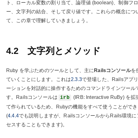
ト、ローカル変数の割り当て、論理値 (boolean)、制御フ
ー、文字列の結合、そして戻り値です。これらの概念につ
て、この章で理解していきましょう。
4.2
文字列とメソッド
Ruby を学ぶためのツールとして、主に
Railsコンソール
を
ていくことにします。これは
2.3.3
で登場した、Railsアプ
ーションを対話的に操作するためのコマンドラインツール
す。Railsコンソールは
(IRB: Interactive RuBy) を
irb
て作られているため、Rubyの機能をすべて使うことがで
(
4.4.4
でも説明しますが、RailsコンソールからRails環境
セスすることもできます)。