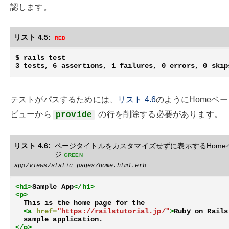
認します。
リスト 4.5:
red
$ rails test

テストがパスするためには、
リスト
4.6
のようにHomeペ
ビューから
の行を削除する必要があります。
provide
リスト 4.6:
ページタイトルをカスタマイズせずに表示するHome
ジ
green
app/views/static_pages/home.html.erb
<h1>
Sample App
</h1>
<p>
  This is the home page for the

<a
href=
"https://railstutorial.jp/"
>
Ruby on Rails
</p>