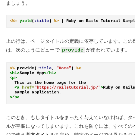
ましょう。
<%=
yield
(
:title
)
%>
上の行は、ページタイトルの定義に依存しています。この
は、次のようにビューで
が使われています。
provide
<%
provide
(
:title
,
"Home"
)
%>
<h1>
Sample App
</h1>
<p>
  This is the home page for the

<a
href=
"https://railstutorial.jp/"
>
Ruby on Rail
</p>
このとき、もしタイトルをまったく与えていなければ、タ
ルが空欄になってしまいます。これを防ぐには、すべての
ジで使う
基本タイトル
を定め、特定のページでは異なるタ