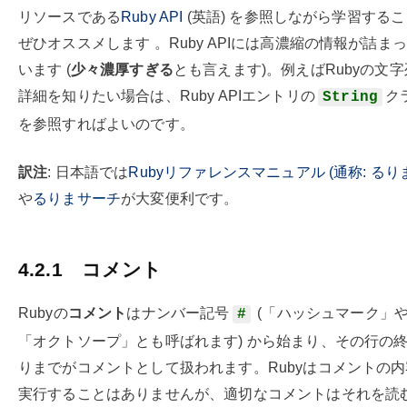
リソースである
Ruby API
(英語) を参照しながら学習する
ぜひオススメします 。Ruby APIには高濃縮の情報が詰ま
います (
少々濃厚すぎる
とも言えます)。例えばRubyの文
詳細を知りたい場合は、Ruby APIエントリの
ク
String
を参照すればよいのです。
訳注
: 日本語では
Rubyリファレンスマニュアル (通称: るりま
や
るりまサーチ
が大変便利です。
4.2.1
コメント
Rubyの
コメント
はナンバー記号
(「ハッシュマーク」
#
「オクトソープ」とも呼ばれます) から始まり、その行の
りまでがコメントとして扱われます。Rubyはコメントの
実行することはありませんが、適切なコメントはそれを読