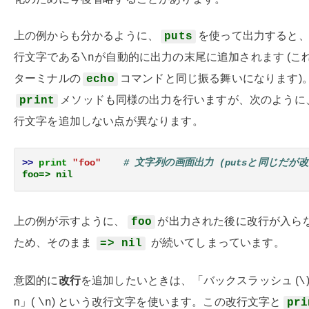
上の例からも分かるように、
を使って出力すると
puts
行文字である
が自動的に出力の末尾に追加されます (こ
\n
ターミナルの
コマンドと同じ振る舞いになります)
echo
メソッドも同様の出力を行いますが、次のように
print
行文字を追加しない点が異なります。
>> 
print
"foo"
# 文字列の画面出力 (putsと同じだが
foo=> nil
上の例が示すように、
が出力された後に改行が入ら
foo
ため、そのまま
が続いてしまっています。
=> nil
意図的に
改行
を追加したいときは、「バックスラッシュ (
\
n」(
) という改行文字を使います。この改行文字と
\n
pri