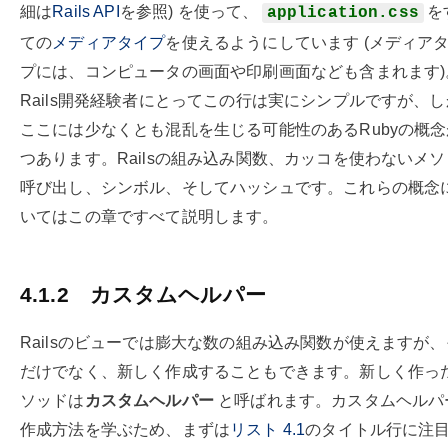
細は
Rails API
を参照) を使って、
を
application.css
ての
メディアタイプ
を使えるようにしています (メディア
プには、コンピュータの画面や印刷画面なども含まれます)
Rails開発経験者にとってこの行は実にシンプルですが、
ここには少なくとも混乱を生じる可能性のあるRubyの概念
つあります。Railsの組み込み関数、カッコを使わないメ
呼び出し、シンボル、そしてハッシュです。これらの概念
いてはこの章ですべて説明します。
4.1.2
カスタムヘルパー
Railsのビューでは膨大な数の組み込み関数が使えますが
だけでなく、新しく作成することもできます。新しく作っ
ソッドは
カスタムヘルパー
と呼ばれます。カスタムヘルパ
作成方法を学ぶため、まずは
リスト
4.1
のタイトル行に注