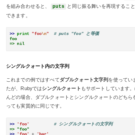
を組み合わせると、
と同じ振る舞いを再現するこ
puts
できます。
>> 
print
"foo
\n
"
# puts "foo" と等価
foo
=> nil
シングルクォート内の文字列
これまでの例ではすべて
ダブルクォート文字列
を使ってい
たが、Rubyでは
シングルクォート
もサポートしています。
んどの場合、ダブルクォートとシングルクォートのどちら
っても実質的に同じです。
>> 
'foo'
# シングルクォートの文字列
=> "foo"
>> 
'foo'
+
'bar'