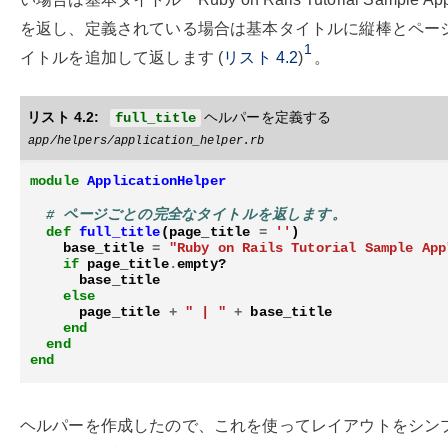
を返し、定義されている場合は基本タイトルに縦棒とペー
1
イトルを追加して返します (
リスト
4.2
)
。
リスト 4.2:
ヘルパーを定義する
full_title
app/helpers/application_helper.rb
module
ApplicationHelper
# ページごとの完全なタイトルを返します。
def
full_title
(
page_title
=
''
)
base_title
=
"Ruby on Rails Tutorial Sample App
if
page_title
.
empty?
base_title
else
page_title
+
" | "
+
base_title
end
end
end
ヘルパーを作成したので、これを使ってレイアウトをシン