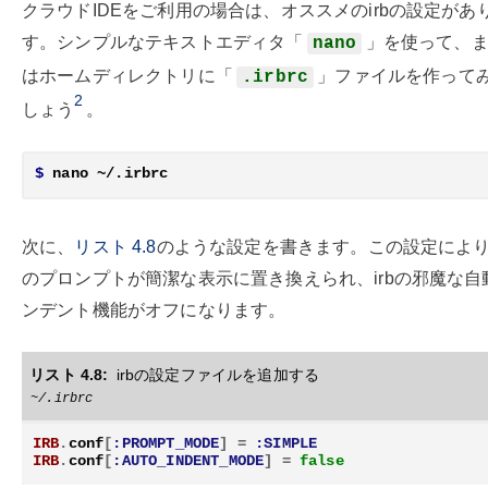
クラウドIDEをご利用の場合は、オススメのirbの設定があ
す。シンプルなテキストエディタ「
」を使って、
nano
はホームディレクトリに「
」ファイルを作って
.irbrc
2
しょう
。
$
次に、
リスト
4.8
のような設定を書きます。この設定によりi
のプロンプトが簡潔な表示に置き換えられ、irbの邪魔な自
ンデント機能がオフになります。
リスト 4.8:
irbの設定ファイルを追加する
~/.irbrc
IRB
.
conf
[
:PROMPT_MODE
]
=
:SIMPLE
IRB
.
conf
[
:AUTO_INDENT_MODE
]
=
false