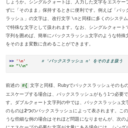
しょうか。シングルクォートは、入力した文字をエスケー
ずに「そのまま」保持するときに便利です。例えば「バッ
ラッシュ」の文字は、改行文字
と同様に多くのシステ
\n
で特殊な文字として扱われます。なお、シングルクォート
字列を囲めば、簡単にバックスラッシュ文字のような特殊
をそのまま変数に含めることができます。
>> 
'\n'
# 'バックスラッシュ n' をそのまま扱う
=> "\\n"
前述の
文字と同様、Rubyでバックスラッシュそのも
#{
エスケープする場合は、バックスラッシュがもう1つ必要
す。ダブルクォート文字列の中では、バックスラッシュ文
のものは
2つ
のバックスラッシュによって表されます。こ
うな些細な例の場合はそれほど問題になりませんが、次の
にエスケープの必要な文字が大量にある場合には、シング