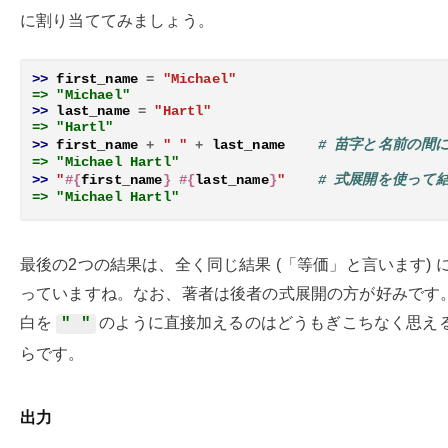
に割り当ててみましょう。
>> 
first_name
=
"Michael"
=> "Michael"
>> 
last_name
=
"Hartl"
=> "Hartl"
>> 
first_name
+
" "
+
last_name
# 苗字と名前の間
=> "Michael Hartl"
>> 
"
#{
first_name
}
#{
last_name
}
"
# 式展開を使って結
=> "Michael Hartl"
最後の2つの結果は、全く同じ結果 (「等価」と言います) 
っていますね。なお、著者は後者の式展開の方が好みです
白を
のように直接加えるのはどうもぎこちなく思え
" "
らです。
出力