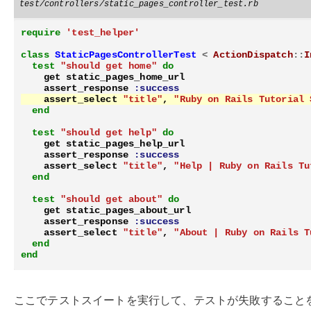
test/controllers/static_pages_controller_test.rb
require
'test_helper'
class
StaticPagesControllerTest
<
ActionDispatch
::
I
test
"should get home"
do
get
static_pages_home_url
assert_response
:success
assert_select
"title"
,
"Ruby on Rails Tutorial 
end
test
"should get help"
do
get
static_pages_help_url
assert_response
:success
assert_select
"title"
,
"Help | Ruby on Rails Tu
end
test
"should get about"
do
get
static_pages_about_url
assert_response
:success
assert_select
"title"
,
"About | Ruby on Rails T
end
end
ここでテストスイートを実行して、テストが失敗すること