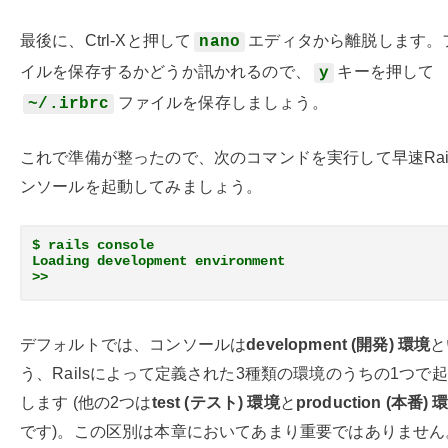
最後に、Ctrl-Xと押して
エディタから離脱します。
nano
イルを保存するかどうか訊かれるので、
キーを押して
y
ファイルを保存しましょう。
~/.irbrc
これで準備が整ったので、次のコマンドを実行して早速Rai
ンソールを起動してみましょう。
$ rails console
Loading development environment
>>
デフォルトでは、コンソールは
development (開発) 環境
と
う、Railsによって定義された3種類の環境のうちの1つで
します (他の2つは
test (テスト) 環境
と
production (本番) 
です)。この区別は本章においてあまり重要ではありません