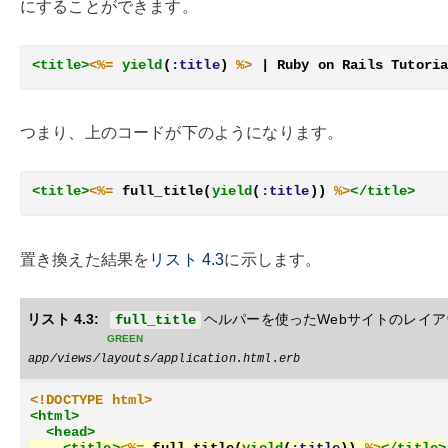
にすることができます。
<title>
<%=
yield
(
:title
)
%>
 | Ruby on Rails Tutori
つまり、上のコードが下のようになります。
<title>
<%=
full_title
(
yield
(
:title
))
%>
</title>
置き換えた結果を
リスト
4.3
に示します。
リスト 4.3:
ヘルパーを使ったWebサイトのレイア
full_title
green
app/views/layouts/application.html.erb
<!DOCTYPE html>
<html>
<head>
<title>
<%=
full_title
(
yield
(
:title
))
%>
</title>