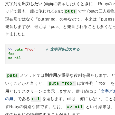
文字列を
出力したい
(画面に表示したい) ときに 、Rubyの
ッドで最も一般に使われるのは
です (putの三人称
puts
現在形ではなく「put string」の略なので、本来は「put es
発音しますが、最近は「puts」と発音されることも多くな
きました)。
>> 
puts
"foo"
# 文字列を出力する
foo
=> nil
メソッドでは
副作用
が重要な役割を果たします。
puts
いうことかと言うと、
は文字列「"foo"」
puts "foo"
用としてスクリーンに表示しますが、戻り値には「
文字ど
の無
」である
を返します。nilは「何にもない」こと
nil
すRubyの特別な値です。なお、
という結果は、
=> nil
化のために今後省略することがあります。