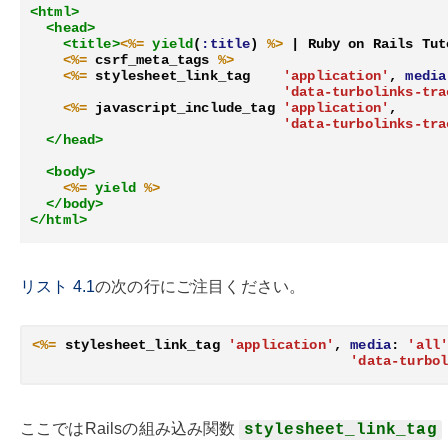
<html>
<head>
<title>
<%=
yield
(
:title
)
%>
 | Ruby on Rails Tut
<%=
csrf_meta_tags
%>
<%=
stylesheet_link_tag
'application'
,
media
'data-turbolinks-tra
<%=
javascript_include_tag
'application'
,
'data-turbolinks-tra
</head>
<body>
<%=
yield
%>
</body>
</html>
リスト
4.1
の次の行にご注目ください。
<%=
stylesheet_link_tag
'application'
,
media
:
'all
'data-turbo
ここではRailsの組み込み関数
stylesheet_link_tag