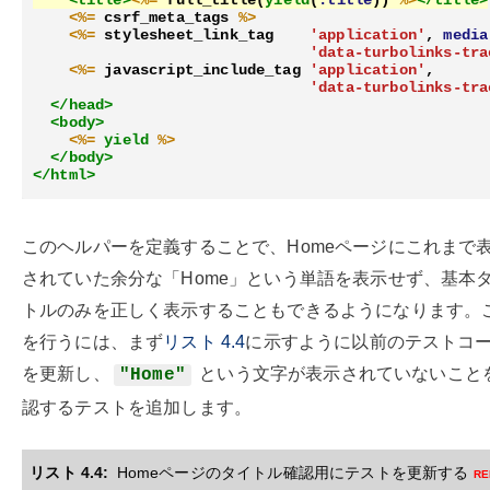
<%=
csrf_meta_tags
%>
<%=
stylesheet_link_tag
'application'
,
media
'data-turbolinks-tra
<%=
javascript_include_tag
'application'
,
'data-turbolinks-tra
</head>
<body>
<%=
yield
%>
</body>
</html>
このヘルパーを定義することで、Homeページにこれまで
されていた余分な「Home」という単語を表示せず、基本
トルのみを正しく表示することもできるようになります。
を行うには、まず
リスト
4.4
に示すように以前のテストコ
を更新し、
という文字が表示されていないこと
"Home"
認するテストを追加します。
リスト 4.4:
Homeページのタイトル確認用にテストを更新する
re