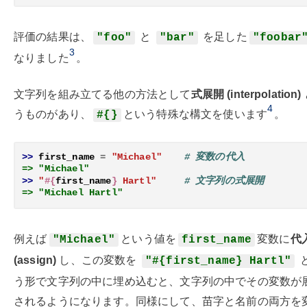
評価の結果は、
と
を足した
"foo"
"bar"
"foobar
3
なりました
。
文字列を組み立てる他の方法として
式展開 (interpolation)
4
うものがあり、
という特殊な構文を使います
。
#{}
>> 
first_name
=
"Michael"
# 変数の代入
=> "Michael"
>> 
"
#{
first_name
}
 Hartl"
# 文字列の式展開
=> "Michael Hartl"
例えば
という値を
変数に
代
"Michael"
first_name
(assign)
し、この変数を
"#{first_name} Hartl"
う形で文字列の中に埋め込むと、文字列の中でその変数が
されるようになります。同様にして、苗字と名前の両方を