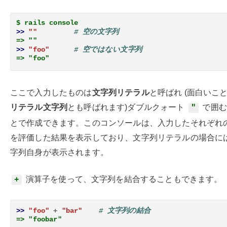
$ rails console
>> 
""
# 空の文字列
=> ""
>> 
"foo"
# 空ではない文字列
=> "foo"
ここで入力したものは
文字列リテラル
と呼ばれ (面白いこ
リテラル文字列
とも呼ばれます)ダブルクォート
で囲む
"
とで作成できます。このコンソールは、入力したそれぞれ
を評価した結果を表示しており、文字列リテラルの場合に
字列自身が表示されます。
演算子を使って、文字列を結合することもできます。
+
>> 
"foo"
+
"bar"
# 文字列の結合
=> "foobar"