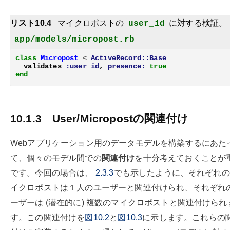
リスト10.4
マイクロポストの
に対する検証。
user_id
app/models/micropost.rb
class
Micropost
<
ActiveRecord::Base
validates
:user_id
,
presence:
true
end
10.1.3
User/Micropostの関連付け
Webアプリケーション用のデータモデルを構築するにあた
て、個々のモデル間での
関連付け
を十分考えておくことが
です。今回の場合は、
2.3.3
でも示したように、それぞれの
イクロポストは１人のユーザーと関連付けられ、それぞれ
ーザーは (潜在的に) 複数のマイクロポストと関連付けられ
す。この関連付けを
図10.2
と
図10.3
に示します。これらの