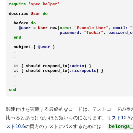
require
'spec_helper'
describe
User
do
before
do
@user
=
User
.
new
(
name
:
"Example User"
,
email:
"
password:
"foobar"
,
password_c
end
subject
{
@user
}
.
.
.
it
{
should
respond_to
(
:admin
)
}
it
{
should
respond_to
(
:microposts
)
}
.
.
.
end
関連付けを実装する最終的なコードは、テストコードの長
比べるとあっけないほど短いものになります。
リスト10.5
スト10.6
の両方のテストにパスするためには、
belongs