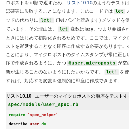
ロポストを id順で返すため、
リスト10.10
のようなテスト
ぼ確実に失敗することになります。このコードでは
let
ッドの代わりに
(“let バン”と読みます) メソッドを
let!
ています。その理由は、
変数は
lazy
、つまり参照さ
let
ときにはじめて初期化されるためです。ここでは、マイク
ストを遅延することなく即座に作成する必要があります。
ことにより、マイクロポストのタイムスタンプが常に正し
序で作成されるように、かつ
が空
@user.microposts
態が生じることのないようにしたいからです。
を
let!
すれば、対応する変数を強制的に即座に作成できます。
リスト10.10
ユーザーのマイクロポストの順序をテストす
spec/models/user_spec.rb
require
'spec_helper'
describe
User
do
.