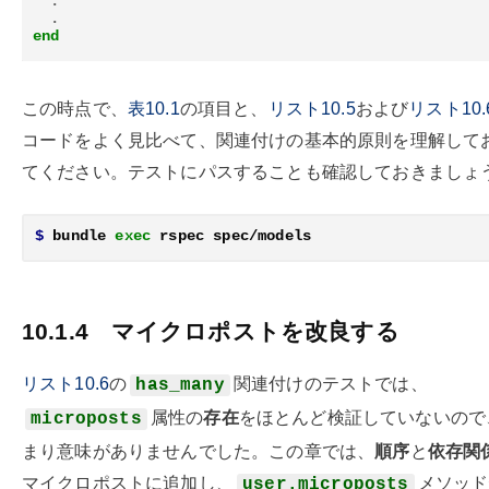
.
.
end
この時点で、
表10.1
の項目と、
リスト10.5
および
リスト10.
コードをよく見比べて、関連付けの基本的原則を理解して
てください。テストにパスすることも確認しておきましょ
$
 bundle 
exec 
10.1.4
マイクロポストを改良する
リスト10.6
の
関連付けのテストでは、
has_many
属性の
存在
をほとんど検証していないので
microposts
まり意味がありませんでした。この章では、
順序
と
依存関
マイクロポストに追加し、
メソッド
user.microposts