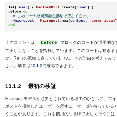
let
(
:user
)
{
FactoryGirl
.
create
(
:user
)
}
before
do
# このコードは慣用的な意味で正しくない。
@micropost
=
Micropost
.
new
(
content:
"Lorem ipsum
end
上のコメントは、
ブロックのコードが慣用的な
before
で正しくないことを指摘しています。このコードは動きま
が、Railsの流儀に合っていません。その理由を考えてみ
さい。解答は
10.1.3
で確認できます。
10.1.2
最初の検証
Micropostモデルが必要とされている理由のひとつに、マ
ポストを投稿したユーザーを示すユーザーidを持っている
うことがあります。これを慣用的な意味で正しく行うには