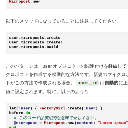
Micropost
.
new
以下のメソッドになっていることに注意してください。
user
.
microposts
.
create
user
.
microposts
.
create!
user
.
microposts
.
build
このパターンは、user オブジェクトの関連付けを
経由して
クロポストを作成する標準的な方法です。新規のマイクロ
トがこの方法で作成される場合、
は
自動的
に正
user_id
値に設定されます。特に、以下のような
let
(
:user
)
{
FactoryGirl
.
create
(
:user
)
}
before
do
# このコードは慣用的な意味で正しくない。
@micropost
=
Micropost
.
new
(
content:
"Lorem ipsum
end