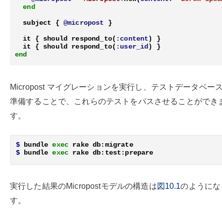
end
subject
{
@micropost
}
it
{
should
respond_to
(
:content
)
}
it
{
should
respond_to
(
:user_id
)
}
end
Micropost マイグレーションを実行し、テストデータベー
準備することで、これらのテストをパスさせることができ
す。
$
 bundle 
exec 
$
 bundle 
exec 
実行した結果のMicropostモデルの構造は
図10.1
のようにな
す。