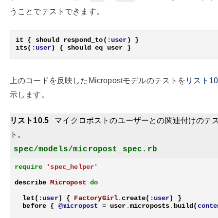
うことでテストできます。
it
{
should
respond_to
(
:user
)
}
its
(
:user
)
{
should
eq
user
}
上のコードを反映したMicropostモデルのテストを
リスト10
示します。
リスト10.5
マイクロポストのユーザーとの関連付けのテ
ト。
spec/models/micropost_spec.rb
require
'spec_helper'
describe
Micropost
do
let
(
:user
)
{
FactoryGirl
.
create
(
:user
)
}
before
{
@micropost
=
user
.
microposts
.
build
(
conte