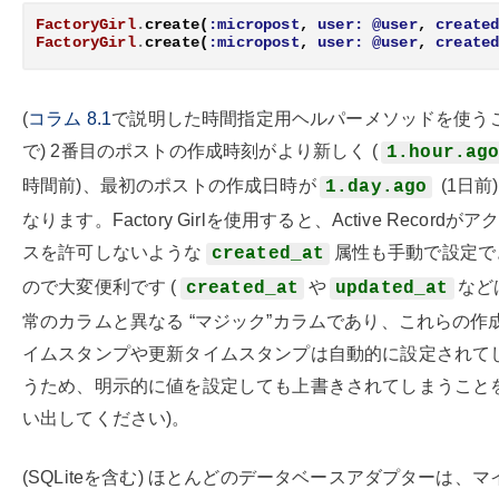
FactoryGirl
.
create
(
:micropost
,
user:
@user
,
create
FactoryGirl
.
create
(
:micropost
,
user:
@user
,
create
(
コラム 8.1
で説明した時間指定用ヘルパーメソッドを使う
で) 2番目のポストの作成時刻がより新しく (
1.hour.ag
時間前)、最初のポストの作成日時が
(1日前)
1.day.ago
なります。Factory Girlを使用すると、Active Recordがア
スを許可しないような
属性も手動で設定で
created_at
ので大変便利です (
や
など
created_at
updated_at
常のカラムと異なる “マジック”カラムであり、これらの作
イムスタンプや更新タイムスタンプは自動的に設定されて
うため、明示的に値を設定しても上書きされてしまうこと
い出してください)。
(SQLiteを含む) ほとんどのデータベースアダプターは、マ