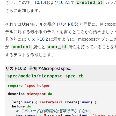
さい。この後、
10.1.4
および
10.2.1
で
カラ
created_at
さらに追加します。
それではUserモデルの場合 (
リスト6.5
) と同様に、Micropo
デルに対する最小限のテストを書くところから始めましょ
具体的には
リスト10.2
に示すように、micropostオブジェ
が
属性と
属性を持っていることを
content
user_id
するテストを作成します。
リスト10.2
最初のMicropost spec。
spec/models/micropost_spec.rb
require
'spec_helper'
describe
Micropost
do
let
(
:user
)
{
FactoryGirl
.
create
(
:user
)
}
before
do
# このコードは慣用的な意味で正しくない。
@micropost
=
Micropost
.
new
(
content:
"Lorem ipsu