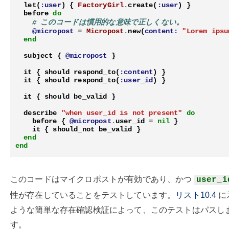
let
(
:user
)
{
FactoryGirl
.
create
(
:user
)
}
before
do
# このコードは慣用的な意味で正しくない。
@micropost
=
Micropost
.
new
(
content:
"Lorem ipsu
end
subject
{
@micropost
}
it
{
should
respond_to
(
:content
)
}
it
{
should
respond_to
(
:user_id
)
}
it
{
should
be_valid
}
describe
"when user_id is not present"
do
before
{
@micropost
.
user_id
=
nil
}
it
{
should_not
be_valid
}
end
end
このコードはマイクロポストが有効であり、かつ
user_i
性が存在していることをテストしています。
リスト10.4
に
ような簡単な存在確認検証によって、このテストはパスし
す。