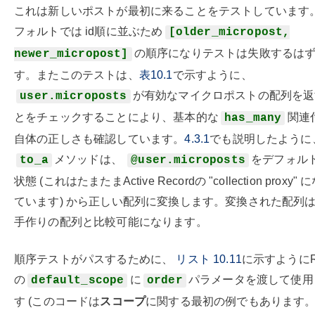
これは新しいポストが最初に来ることをテストしています
フォルトでは id順に並ぶため
[older_micropost,
の順序になりテストは失敗するは
newer_micropost]
す。またこのテストは、
表10.1
で示すように、
が有効なマイクロポストの配列を返
user.microposts
とをチェックすることにより、基本的な
関連
has_many
自体の正しさも確認しています。
4.3.1
でも説明したように
メソッドは、
をデフォル
to_a
@user.microposts
状態 (これはたまたまActive Recordの "collection proxy" 
ています) から正しい配列に変換します。変換された配列
手作りの配列と比較可能になります。
順序テストがパスするために、
リスト 10.11
に示すようにRa
の
に
パラメータを渡して使用
default_scope
order
す (このコードは
スコープ
に関する最初の例でもあります