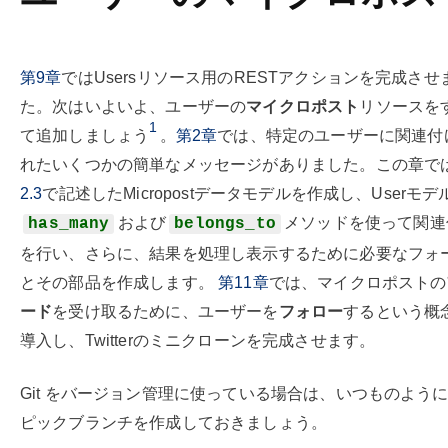
第9章
ではUsersリソース用のRESTアクションを完成させ
た。次はいよいよ、ユーザーの
マイクロポスト
リソースを
1
て追加しましょう
。
第2章
では、特定のユーザーに関連付
れたいくつかの簡単なメッセージがありました。この章で
2.3
で記述したMicropostデータモデルを作成し、Userモデ
および
メソッドを使って関連
has_many
belongs_to
を行い、さらに、結果を処理し表示するために必要なフォ
とその部品を作成します。
第11章
では、マイクロポストの
ード
を受け取るために、ユーザーを
フォロー
するという概
導入し、Twitterのミニクローンを完成させます。
Git をバージョン管理に使っている場合は、いつものよう
ピックブランチを作成しておきましょう。