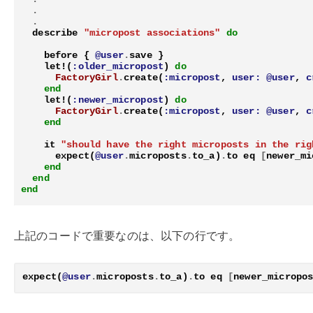
.
.
describe
"micropost associations"
do
before
{
@user
.
save
}
let!
(
:older_micropost
)
do
FactoryGirl
.
create
(
:micropost
,
user:
@user
,
c
end
let!
(
:newer_micropost
)
do
FactoryGirl
.
create
(
:micropost
,
user:
@user
,
c
end
it
"should have the right microposts in the rig
expect
(
@user
.
microposts
.
to_a
)
.
to
eq
[
newer_mi
end
end
end
上記のコードで重要なのは、以下の行です。
expect
(
@user
.
microposts
.
to_a
)
.
to
eq
[
newer_micropo