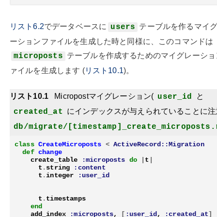
リスト6.2
でデータベースに
テーブルを作るマイ
users
ーションファイルを生成した時と同様に、このコマンドは
テーブルを作成するためのマイグレーショ
microposts
ァイルを生成します (
リスト10.1
)。
リスト10.1
Micropostマイグレーション
(
と
user_id
にインデックスが与えられていることに注
created_at
db/migrate/[timestamp]_create_microposts.
class
CreateMicroposts
<
ActiveRecord::Migration
def
change
create_table
:microposts
do
|
t
|
t
.
string
:content
t
.
integer
:user_id
t
.
timestamps
end
add_index
:microposts
,
[
:user_id
,
:created_at
]