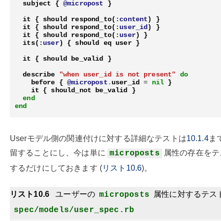
subject
{
@micropost
}
it
{
should
respond_to
(
:content
)
}
it
{
should
respond_to
(
:user_id
)
}
it
{
should
respond_to
(
:user
)
}
its
(
:user
)
{
should
eq
user
}
it
{
should
be_valid
}
describe
"when user_id is not present"
do
before
{
@micropost
.
user_id
=
nil
}
it
{
should_not
be_valid
}
end
end
Userモデル側の関連付けに対する詳細なテストは
10.1.4
ま
留することにし、今は単に
属性の存在をテ
microposts
するだけにしておきます (
リスト10.6
)。
リスト10.6
ユーザーの
属性に対するテス
microposts
spec/models/user_spec.rb