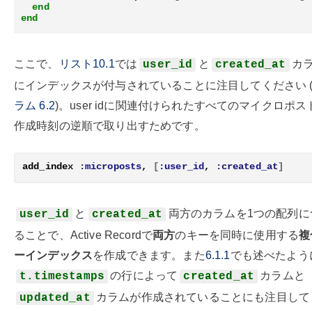
end
end
ここで、
リスト10.1
では
と
カ
user_id
created_at
にインデックスが付与されていることに注目してください 
ラム 6.2
)。user idに関連付けられたすべてのマイクロポス
作成時刻の逆順で取り出すためです。
add_index
:microposts
,
[
:user_id
,
:created_at
]
と
両方のカラムを1つの配列に
user_id
created_at
ることで、Active Recordで
両方
のキーを同時に使用する
複
ーインデックス
を作成できます。また
6.1.1
でも述べたよう
の行によって
カラムと
t.timestamps
created_at
カラムが作成されていることにも注目して
updated_at