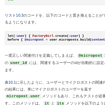
リスト10.3
のコードを、以下のコードと置き換えることが
るようになります。
let
(
:user
)
{
FactoryGirl
.
create
(
:user
)
}
before
{
@micropost
=
user
.
microposts
.
build
(
conten
一度正しい関連付けを定義してしまえば、
@micropost
の
には、関連するユーザーのidが自動的に設定
user_id
ます。
表10.1
に示したように、ユーザーとマイクロポストの関連
の結果には、単にマイクロポストのユーザーを返す
メソッドもあり、これもテストが必
micropost.user
す。このメソッドは、
と
メソッドを以下のよう
it
its