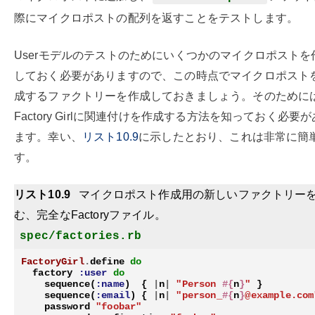
際にマイクロポストの配列を返すことをテストします。
Userモデルのテストのためにいくつかのマイクロポストを
しておく必要がありますので、この時点でマイクロポスト
成するファクトリーを作成しておきましょう。そのために
Factory Girlに関連付けを作成する方法を知っておく必要
ます。幸い、
リスト10.9
に示したとおり、これは非常に簡
す。
リスト10.9
マイクロポスト作成用の新しいファクトリー
む、完全なFactoryファイル。
spec/factories.rb
FactoryGirl
.
define
do
factory
:user
do
sequence
(
:name
)
{
|
n
|
"Person 
#{
n
}
"
}
sequence
(
:email
)
{
|
n
|
"person_
#{
n
}
@example.com
password
"foobar"