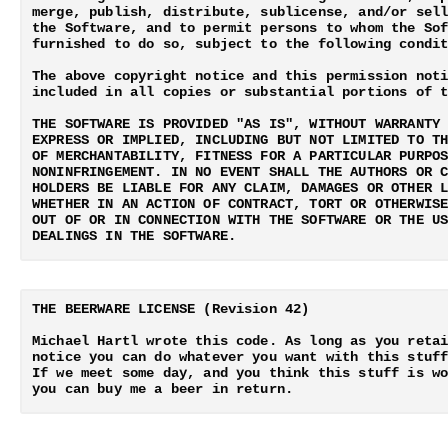
merge, publish, distribute, sublicense, and/or sell
the Software, and to permit persons to whom the Sof
furnished to do so, subject to the following condit
The above copyright notice and this permission noti
included in all copies or substantial portions of t
THE SOFTWARE IS PROVIDED "AS IS", WITHOUT WARRANTY 
EXPRESS OR IMPLIED, INCLUDING BUT NOT LIMITED TO TH
OF MERCHANTABILITY, FITNESS FOR A PARTICULAR PURPOS
NONINFRINGEMENT. IN NO EVENT SHALL THE AUTHORS OR C
HOLDERS BE LIABLE FOR ANY CLAIM, DAMAGES OR OTHER L
WHETHER IN AN ACTION OF CONTRACT, TORT OR OTHERWISE
OUT OF OR IN CONNECTION WITH THE SOFTWARE OR THE US
THE BEERWARE LICENSE (Revision 42)

Michael Hartl wrote this code. As long as you retai
notice you can do whatever you want with this stuff
If we meet some day, and you think this stuff is wo