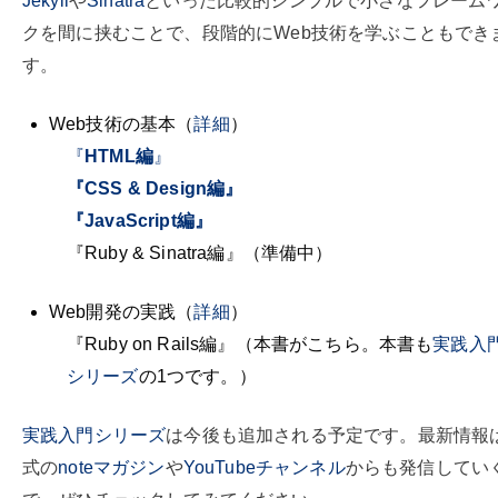
Jekyll
や
Sinatra
といった比較的シンプルで小さなフレーム
クを間に挟むことで、段階的にWeb技術を学ぶこともでき
す。
Web技術の基本（
詳細
）
『
HTML編
』
『CSS & Design編』
『JavaScript編』
『Ruby & Sinatra編』（準備中）
Web開発の実践（
詳細
）
『Ruby on Rails編』（本書がこちら。本書も
実践入
シリーズ
の1つです。）
実践入門シリーズ
は今後も追加される予定です。最新情報
式の
noteマガジン
や
YouTubeチャンネル
からも発信してい