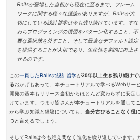
Railsが登場した当初から現在に至るまで、フレーム
ワークに関する様々な議論がありますが、Railsが大
切にしている設計哲学は今も残り続けています。すな
わちプログラミングの慣習をパターン化すること、不
要な選択肢を外すこと、そして最適なデフォルト設定
を提供することが大切であり、生産性を劇的に向上さ
せるのです。
この
一貫したRailsの設計哲学
が
20年以上生き残り続けて
る
おかげもあって、本チュートリアルで学べるWebサー
開発の基本もリリース当初からほとんど変わらずに安定
けています。つまり皆さんが本チュートリアルを通して
から学ぶ知識と経験についても、
当分古びることなく役
つ
と言えるでしょう。
そしてRailsは今も絶え間なく進化を繰り返しています。