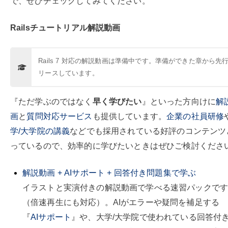
で、ぜひチェックしてみてください。
Railsチュートリアル解説動画
Rails 7 対応の解説動画は準備中です。準備ができた章から先
リースしています。
『ただ学ぶのではなく
早く学びたい
』といった方向けに
解
画
と
質問対応サービス
も提供しています。
企業の社員研修
学/大学院の講義
などでも採用されている好評のコンテンツ
っているので、効率的に学びたいときはぜひご検討くださ
解説動画 + AIサポート + 回答付き問題集で学ぶ
イラストと実演付きの解説動画で学べる速習パックです
（倍速再生にも対応）。AIがエラーや疑問を補足する
『
AIサポート
』や、大学/大学院で使われている回答付