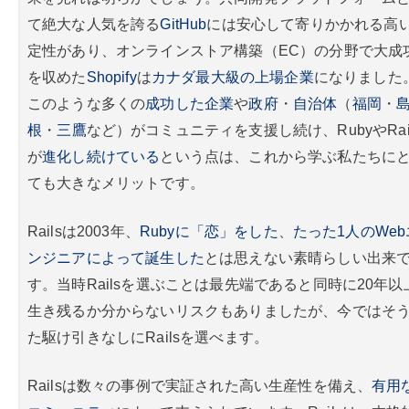
て絶大な人気を誇る
GitHub
には安心して寄りかかれる高
定性があり、オンラインストア構築（EC）の分野で大成
を収めた
Shopify
は
カナダ最大級の上場企業
になりました
このような多くの
成功した企業
や
政府
・
自治体
（
福岡
・
根
・
三鷹
など）がコミュニティを支援し続け、RubyやRai
が
進化し続けている
という点は、これから学ぶ私たちに
ても大きなメリットです。
Railsは2003年、
Rubyに「恋」をした
、
たった1人のWeb
ンジニアによって誕生した
とは思えない素晴らしい出来
す。当時Railsを選ぶことは最先端であると同時に20年以
生き残るか分からないリスクもありましたが、今ではそ
た駆け引きなしにRailsを選べます。
Railsは数々の事例で実証された高い生産性を備え、
有用