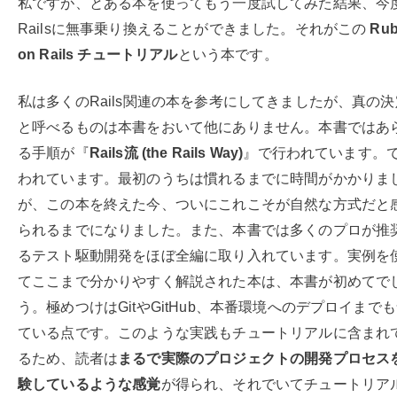
私ですが、とある本を使ってもう一度試してみた結果、今
Railsに無事乗り換えることができました。それがこの
Ru
on Rails チュートリアル
という本です。
私は多くのRails関連の本を参考にしてきましたが、真の
と呼べるものは本書をおいて他にありません。本書ではあ
る手順が『
Rails流 (the Rails Way)
』で行われています。
われています。最初のうちは慣れるまでに時間がかかりま
が、この本を終えた今、ついにこれこそが自然な方式だと
られるまでになりました。また、本書では多くのプロが推
るテスト駆動開発をほぼ全編に取り入れています。実例を
てここまで分かりやすく解説された本は、本書が初めてで
う。極めつけはGitやGitHub、本番環境へのデプロイまで
ている点です。このような実践もチュートリアルに含まれ
るため、読者は
まるで実際のプロジェクトの開発プロセス
験しているような感覚
が得られ、それでいてチュートリア