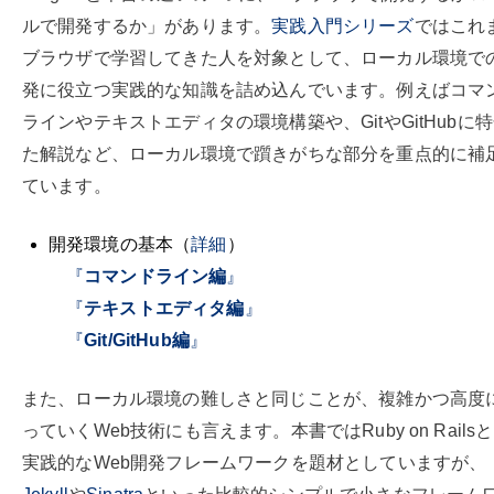
ルで開発するか」があります。
実践入門シリーズ
ではこれ
ブラウザで学習してきた人を対象として、ローカル環境で
発に役立つ実践的な知識を詰め込んでいます。例えばコマ
ラインやテキストエディタの環境構築や、GitやGitHubに
た解説など、ローカル環境で躓きがちな部分を重点的に補
ています。
開発環境の基本（
詳細
）
『
コマンドライン編
』
『
テキストエディタ編
』
『
Git/GitHub編
』
また、ローカル環境の難しさと同じことが、複雑かつ高度
っていくWeb技術にも言えます。本書ではRuby on Rails
実践的なWeb開発フレームワークを題材としていますが、