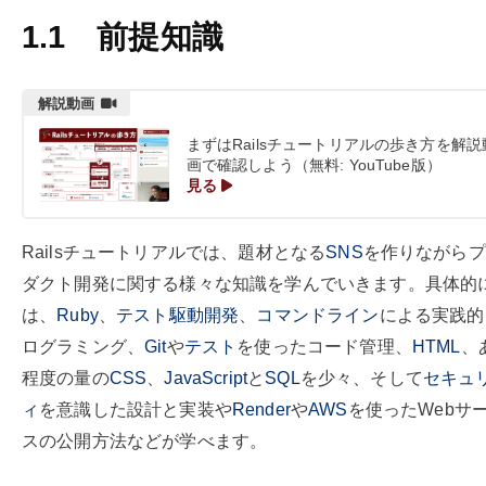
1.1
前提知識
まずはRailsチュートリアルの歩き方を解説
画で確認しよう（無料: YouTube版）
見る
Railsチュートリアルでは、題材となる
SNS
を作りながらプ
ダクト開発に関する様々な知識を学んでいきます。具体的
は、
Ruby
、
テスト駆動開発
、
コマンドライン
による実践的
ログラミング、
Git
や
テスト
を使ったコード管理、
HTML
、
程度の量の
CSS
、
JavaScript
と
SQL
を少々、そして
セキュ
ィ
を意識した設計と実装や
Render
や
AWS
を使ったWebサ
スの公開方法などが学べます。