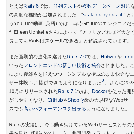
とえば
Rails 6
では、
並列テスト
や
複数データベース対応
の高度な機能が追加されました。“
scalable by default
” と
うYouTube動画 (英語) では、当時GitHubのエンジニアだ
たEileen Uchitelleさんによって『アプリがどれほど大き
長しても
Railsはスケールできる
』と解説されています。
また画期的な進化を遂げた
Rails 7.0
では、
Hotwire
や
Turb
いった
フロントエンドの新しい技術と統合
されました。
により複雑さを抑えつつ、シンプルな構成のまま快適な
3
ザー体験 “も” 提供できるようになりました
。さらに202
10月にリリースされた
Rails 7.1
では、
Docker
を使った開
がしやすくなり、
GitHub
や
Shopify
級の大規模なWebサー
スでも
高いパフォーマンスを出せる
ようになりました。
Railsの実績は、今も動き続けているWebサービスとその
果を見れば明らかでしょう。共同開発プラットフォーム