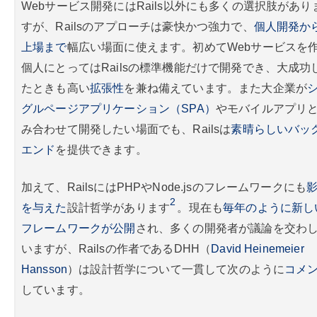
Webサービス開発にはRails以外にも多くの選択肢があり
すが、Railsのアプローチは豪快かつ強力で、
個人開発か
上場まで
幅広い場面に使えます。初めてWebサービスを
個人にとってはRailsの標準機能だけで開発でき、大成功
たときも高い
拡張性
を兼ね備えています。また大企業が
グルページアプリケーション（SPA）
やモバイルアプリ
み合わせて開発したい場面でも、Railsは
素晴らしいバッ
エンド
を提供できます。
加えて、RailsにはPHPやNode.jsのフレームワークにも
2
を与えた
設計哲学があります
。現在も
毎年のように新し
フレームワークが公開
され、多くの開発者が議論を交わ
いますが、Railsの作者であるDHH（
David Heinemeier
Hansson
）は設計哲学について一貫して次のように
コメ
しています。