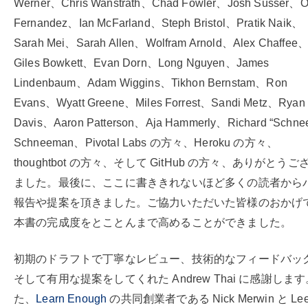
Werner、Chris Wanstrath、Chad Fowler、Josh Susser、O
Fernandez、Ian McFarland、Steph Bristol、Pratik Naik、
Sarah Mei、Sarah Allen、Wolfram Arnold、Alex Chaffee
Giles Bowkett、Evan Dorn、Long Nguyen、James
Lindenbaum、Adam Wiggins、Tikhon Bernstam、Ron
Evans、Wyatt Greene、Miles Forrest、Sandi Metz、Ryan
Davis、Aaron Patterson、Aja Hammerly、Richard “Schne
Schneeman、Pivotal Labs の方々、Heroku の方々、
thoughtbot の方々、そして GitHub の方々、ありがとうご
ました。最後に、ここに書ききれないほど多くの読者から
報告や提案を頂きました。ご協力いただいた皆様のおかげ
本書の完成度をとことんまで高めることができました。
初期のドラフトで丁寧なレビュー、技術的なフィードバッ
そして有用な提案をしてくれた Andrew Thai に感謝しま
た、
Learn Enough
の共同創業者である Nick Merwin と Le