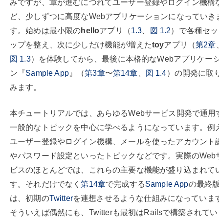
みですが、章が進むにつれてユーザー登録やログイン機構
ど、少しずつに高度なWebアプリケーションになっていき
す。始めは最小限の
hello
アプリ（
1.3
、
図
1.2
）で各種セッ
ップを整え、次に少しだけ機能が増えた
toy
アプリ（
第
2
章
図
1.3
）を体験してから、最後に本格的なWebアプリケー
ン『
Sample App
』（
第
3
章
〜
第
14
章
、
図
1.4
）の開発に取
みます。
本チュートリアルでは、あらゆるWebサービス開発で通用
一般的なトピックを中心に学べるようになっています。例
ユーザー登録やログイン機構、メールを使ったアカウント
やパスワード設定といったトピックなどです。実際のWeb
ビスのほとんどでは、これらの主要な機能が盛り込まれて
す。それだけでなく
第
14
章
で完成する
Sample App
の最終
は、初期の
Twitter
を連想させるような仕組みになっていま
そういえば偶然にも、Twitterも最初はRailsで構築されて