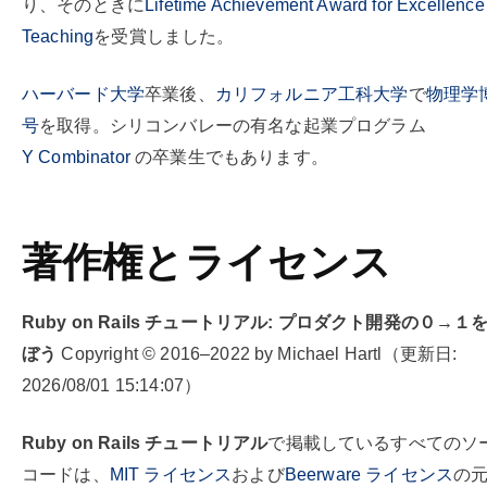
り、そのときに
Lifetime Achievement Award for Excellence
Teaching
を受賞しました。
ハーバード大学
卒業後、
カリフォルニア工科大学
で
物理学
号
を取得。シリコンバレーの有名な起業プログラム
Y Combinator
の卒業生でもあります。
著作権とライセンス
Ruby on Rails チュートリアル: プロダクト開発の０→１
ぼう
Copyright © 2016–2022 by Michael Hartl（更新日:
2026/08/01 15:14:07）
Ruby on Rails チュートリアル
で掲載しているすべてのソ
コードは、
MIT ライセンス
および
Beerware ライセンス
の