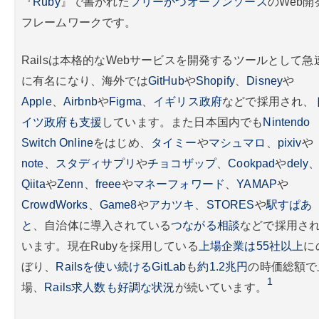
『
Ruby
』で書かれた
フリーかつオープンソース
のWeb開
フレームワークです。
Railsは本格的なWebサービスを開発するツールとして急
に有名になり、海外では
GitHub
や
Shopify
、
Disney
や
Apple
、
Airbnb
や
Figma
、
イギリス政府
などで採用され、
イツ政府も支援
しています。また日本国内でも
Nintendo
Switch Online
をはじめ、
タイミー
や
マシュマロ
、
pixiv
や
note
、
スタディサプリ
や
チョコザップ
、
Cookpad
や
dely
Qiita
や
Zenn
、
freee
や
マネーフォワード
、
YAMAP
や
CrowdWorks
、
Game8
や
アカツキ
、
STORES
や
駅すぱあ
と
、自治体に導入されている
つながる相談
などで採用さ
います。現在Rubyを採用している
上場企業は55社以上
に
ぼり、
Railsを使い続けるGitLab
も
約1.2兆円
の時価総額で
1
場、
Rails求人数も好調な状況
が続いています。